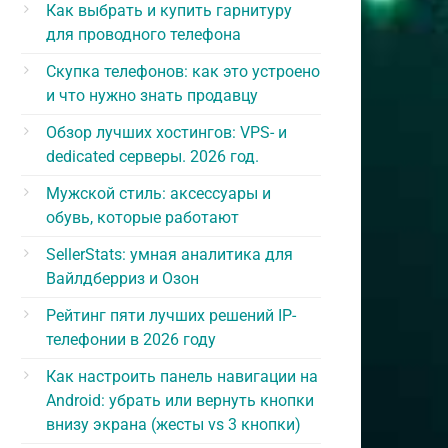
Как выбрать и купить гарнитуру
для проводного телефона
Скупка телефонов: как это устроено
и что нужно знать продавцу
Обзор лучших хостингов: VPS- и
dedicated серверы. 2026 год.
Мужской стиль: аксессуары и
обувь, которые работают
SellerStats: умная аналитика для
Вайлдберриз и Озон
Рейтинг пяти лучших решений IP-
телефонии в 2026 году
Как настроить панель навигации на
Android: убрать или вернуть кнопки
внизу экрана (жесты vs 3 кнопки)