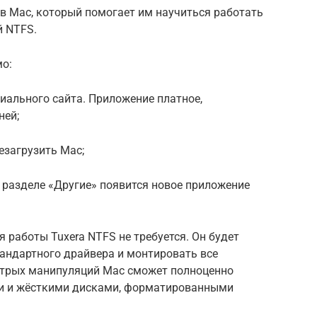
в Mac, который помогает им научиться работать
й NTFS.
мо:
циального сайта. Приложение платное,
ней;
езагрузить Mac;
 разделе «Другие» появится новое приложение
 работы Tuxera NTFS не требуется. Он будет
андартного драйвера и монтировать все
итрых манипуляций Mac сможет полноценно
и и жёсткими дисками, форматированными