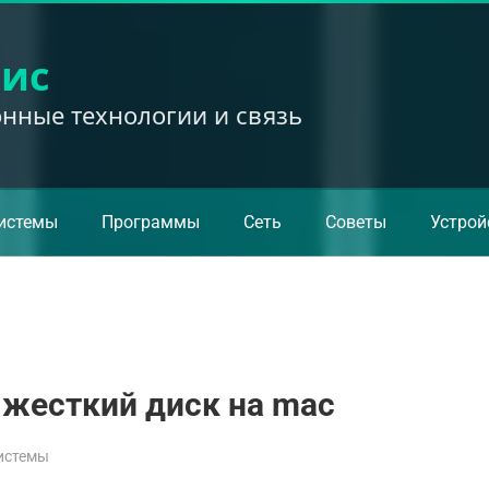
вис
ные технологии и связь
истемы
Программы
Сеть
Советы
Устрой
 жесткий диск на mac
истемы