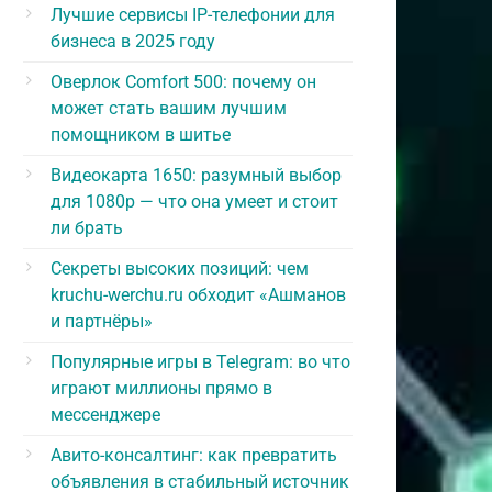
Лучшие сервисы IP-телефонии для
бизнеса в 2025 году
Оверлок Comfort 500: почему он
может стать вашим лучшим
помощником в шитье
Видеокарта 1650: разумный выбор
для 1080p — что она умеет и стоит
ли брать
Секреты высоких позиций: чем
kruchu-werchu.ru обходит «Ашманов
и партнёры»
Популярные игры в Telegram: во что
играют миллионы прямо в
мессенджере
Авито-консалтинг: как превратить
объявления в стабильный источник