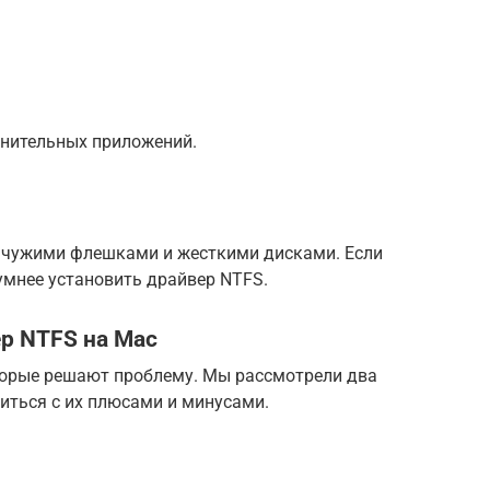
лнительных приложений.
 с чужими флешками и жесткими дисками. Если
зумнее установить драйвер NTFS.
ер NTFS на Mac
торые решают проблему. Мы рассмотрели два
иться с их плюсами и минусами.