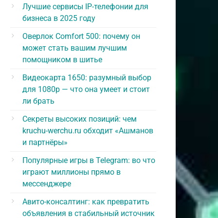
Лучшие сервисы IP-телефонии для
бизнеса в 2025 году
Оверлок Comfort 500: почему он
может стать вашим лучшим
помощником в шитье
Видеокарта 1650: разумный выбор
для 1080p — что она умеет и стоит
ли брать
Секреты высоких позиций: чем
kruchu-werchu.ru обходит «Ашманов
и партнёры»
Популярные игры в Telegram: во что
играют миллионы прямо в
мессенджере
Авито-консалтинг: как превратить
объявления в стабильный источник