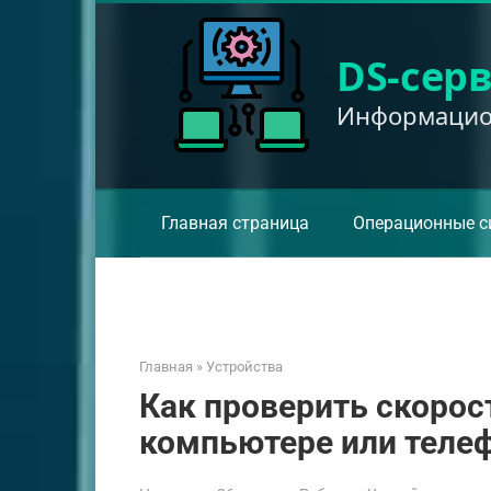
Перейти
к
DS-сер
контенту
Информацион
Главная страница
Операционные с
Главная
»
Устройства
Как проверить скорос
компьютере или теле