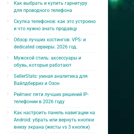
Как выбрать и купить гарнитуру
для проводного телефона
Скупка телефонов: как это устроено
и что нужно знать продавцу
Обзор лучших хостингов: VPS- и
dedicated серверы. 2026 год.
Мужской стиль: аксессуары и
обувь, которые работают
SellerStats: умная аналитика для
Вайлдберриз и Озон
Рейтинг пяти лучших решений IP-
телефонии в 2026 году
Как настроить панель навигации на
Android: убрать или вернуть кнопки
внизу экрана (жесты vs 3 кнопки)