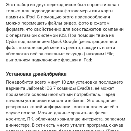
Этот набор из двух переходников был спроектирован
только для подсоединения фотокамеры или карты
памяти к iPod. С помощью этого приспособления
можно перемещать файлы видео, фото в сжатом
формате, что свойственно для всех гаджетов компании
с оперативной системой iOS. При помощи твика из
Cydia под названием Quick Google (регистрационный
файл, позволяющий менять реестр, находить в сети
абсолютно всё за считаные секунды) находим iFile,
выполняем подключение флешки к iPad:
Установка джейлбрейка
Понадобится всего минут 10 для установки последнего
варианта Jailbreak IOS 7 команды Evad3rs, её может
произвести совсем неопытный потребитель. Перед
началом установки выполните бэкап. Это создание
резервных копий информации , восстановление её в
случае потери. Можно данные хранить на флеш-
носителе, ПК, облачном хранилище интернета, запасном
винчестере. В сети есть много утилит, программ, скачав