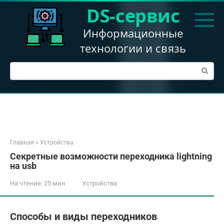
Перейти
DS-сервис
к
контенту
Информационные
технологии и связь
Поиск:
Главная
»
Устройства
Секретные возможности переходника lightning
на usb
На чтение:
25 мин
Устройства
Способы и виды переходников