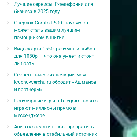
Лучшие сервисы IP-телефонии для
бизнеса в 2025 году
Оверлок Comfort 500: почему он
может стать вашим лучшим
помощником в шитье
Видеокарта 1650: разумный выбор
для 1080p — что она умеет и стоит
ли брать
Секреты высоких позиций: чем
kruchu-werchu.ru обходит «Ашманов
и партнёры»
Популярные игры в Telegram: во что
играют миллионы прямо в
мессенджере
Авито-консалтинг: как превратить
объявления в стабильный источник