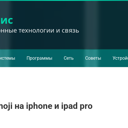
вис
ные технологии и связь
истемы
Программы
Сеть
Советы
Устрой
ji на iphone и ipad pro