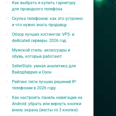
Как выбрать и купить гарнитуру
для проводного телефона
Скупка телефонов: как это устроено
и что нужно знать продавцу
Обзор лучших хостингов: VPS- и
dedicated серверы. 2026 год.
Мужской стиль: аксессуары и
обувь, которые работают
SellerStats: умная аналитика для
Вайлдберриз и Озон
Рейтинг пяти лучших решений IP-
телефонии в 2026 году
Как настроить панель навигации на
Android: убрать или вернуть кнопки
внизу экрана (жесты vs 3 кнопки)