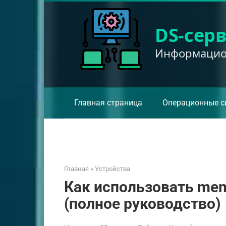
Перейти
к
DS-сер
контенту
Информацион
Главная страница
Операционные с
Главная
»
Устройства
Как использовать memo
(полное руководство)