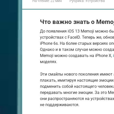
На чтение:
22 мин
Рубрика:
Устройства
Что важно знать о Memoj
До появления iOS 13 Memoji можно бы
устройствах с FaceID. Теперь же, обн
iPhone 6s. На более старых версиях 
Однако и в таком случае можно созд
Memoji можно создавать на iPhone X,
моделях.
Эти смайлы нового поколения имеют 
плакать, имитируя настоящие эмоции
подменить собой настоящего человека
передавать многие эмоции. За это Me
они распространяются на устройствах 
не поддерживаются.