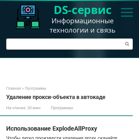
Перейти
DS-сервис
к
контенту
Информационные
технологии и связь
Поиск:
Главная
»
Программы
Удаление прокси-объекта в автокаде
На чтение:
20 мин
Программы
Использование ExplodeAllProxy
Чтобы легко произвести удаление proxy, скачайте