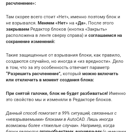
расчленение»:
Там скорее всего стоит «Нет», именно поэтому блок и
не взрывался.
Меняем «Нет»
на
«Да».
После этого
закрываем
Редактор блоков (кнопка «Закрыть»
расположена в ленте сверху справа) и
соглашаемся на
сохранение изменений:
Такие защищенные от взрывания блоки, как правило,
создаются случайно, но иногда и «из вредности». Дело
в том, что за эту особенность отвечает параметр
“Разрешить расчленение”,
который
можно включить
или отключить в момент создания блока:
При снятой галочке, блок не будет разбиваться!
Именно
это свойство мы и изменяли в Редакторе блоков.
Данный способ помогает в 99% ситуаций, связанных с
«невзрываемыми» блоками в AutoCAD. Лишь иногда
возможны более «тяжелые случаи». Например, когда
блоки являются
proxy-объектами, анонимными
(с именами