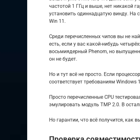
частотой 1 ГГц и выше, нет никакой г
установить одиннадцатую винду. На са
Win 11.
Среди перечисленных чипов вы не найд
есть, если у вас какой-нибудь четырё
восьмиядерный Phenom, но выпущенны
он не будет.
Но и тут всё не просто. Если процессо
соответствует требованиям Windows 
Просто перечисленные CPU тестировал
эмулировать модуль TMP 2.0. В оста
Но гарантии, что всё получится, как в
Проверка совместимост