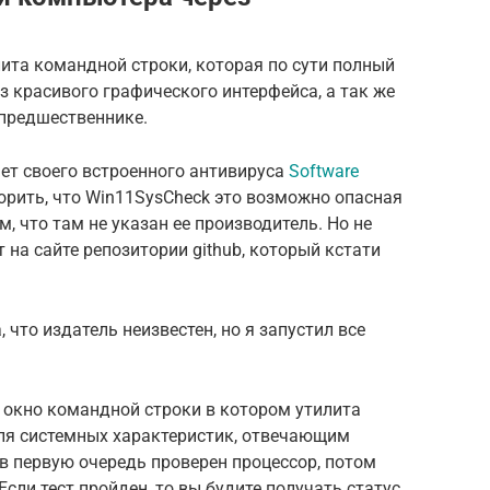
ита командной строки, которая по сути полный
без красивого графического интерфейса, а так же
 предшественнике.
чет своего встроенного антивируса
Software
орить, что Win11SysCheck это возможно опасная
м, что там не указан ее производитель. Но не
т на сайте репозитории github, который кстати
 что издатель неизвестен, но я запустил все
о окно командной строки в котором утилита
для системных характеристик, отвечающим
 в первую очередь проверен процессор, потом
Если тест пройден, то вы будите получать статус