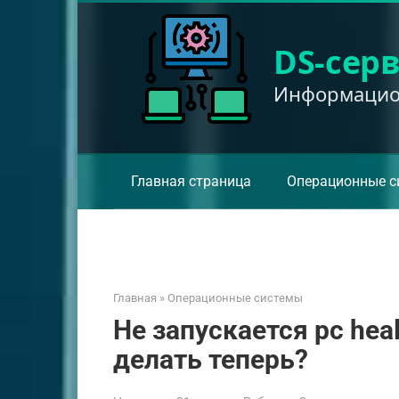
Перейти
к
DS-сер
контенту
Информацион
Главная страница
Операционные с
Главная
»
Операционные системы
Не запускается pc heal
делать теперь?