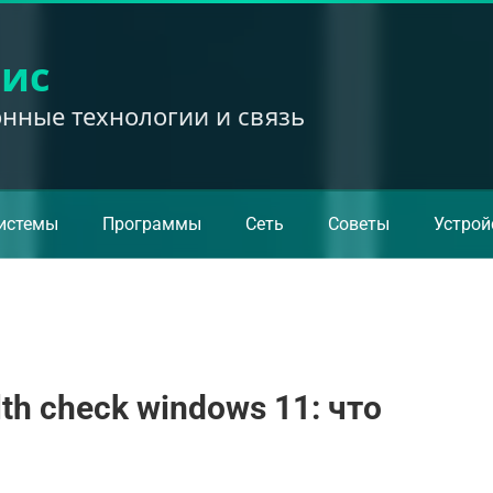
вис
ные технологии и связь
истемы
Программы
Сеть
Советы
Устрой
th check windows 11: что