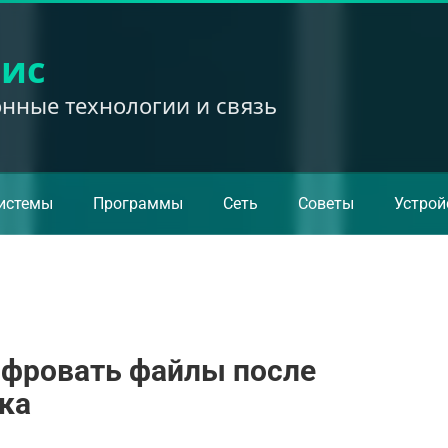
вис
ные технологии и связь
истемы
Программы
Сеть
Советы
Устрой
ифровать файлы после
ка