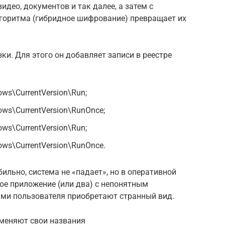
идео, документов и так далее, а затем с
горитма (гибридное шифрование) превращает их
зки. Для этого он добавляет записи в реестре
ws\CurrentVersion\Run;
ws\CurrentVersion\RunOnce;
ws\CurrentVersion\Run;
ws\CurrentVersion\RunOnce.
льно, система не «падает», но в оперативной
ое приложение (или два) с непонятным
ами пользователя приобретают странный вид.
 меняют свои названия