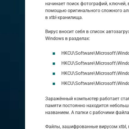
начинает поиск фотографий, ключей, в
помощью оригинального сложного ал
в xtbl-хранилища.
Вирус вносит себя в список автозагру
Windows в разделах:
HKCU\Software\Microsoft\Windo
HKCU\Software\Microsoft\Windo
HKCU\Software\Microsoft\Windo
HKCU\Software\Microsoft\Windo
Заражённый компьютер работает стаби
памяти постоянно находится небольш
названием. А папки с рабочими файл
Файлы, зашифрованные вирусом xtbl,