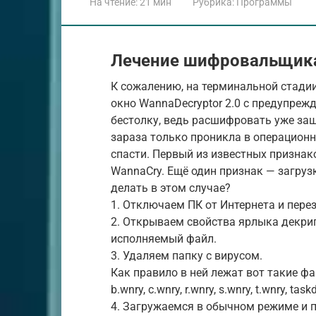
На чтение:
21 мин
Рубрика:
Программы
Лечение шифровальщика
К сожалению, на терминальной стади
окно WannaDecryptor 2.0 с предупреж
бестолку, ведь расшифровать уже за
зараза только проникла в операционну
спасти. Первый из известных признак
WannaCry. Ещё один признак — загруз
делать в этом случае?
1. Отключаем ПК от Интернета и пер
2. Открываем свойства ярлыка декри
исполняемый файл.
3. Удаляем папку с вирусом.
Как правило в ней лежат вот такие ф
b.wnry, c.wnry, r.wnry, s.wnry, t.wnry, task
4. Загружаемся в обычном режиме и 