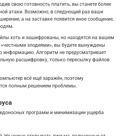
див свою готовность платить, вы станете более
ной атаки. Возможно, в следующий раз ваши
ширение, а на заставке появится иное сообщение,
людям.
йлы хоть и зашифрованы, но находятся на вашем
 «честными злодеями», вы будете вынуждены
ю информацию. Алгоритм не предусматривает
ельную расшифровку, только пересылку файлов
омпьютер всё ещё заражён, поэтому
ется полным решением проблемы.
руса
редоносных программ и минимизации ущерба
й. Не нужно открывать письма, полученные от