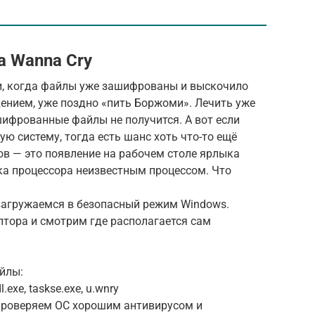
 Wanna Cry
и, когда файлы уже зашифрованы и выскочило
дением, уже поздно «пить Боржоми». Лечить уже
шифрованные файлы не получится. А вот если
ю систему, тогда есть шанс хоть что-то ещё
ов — это появление на рабочем столе ярлыка
ка процессора неизвестным процессом. Что
езагружаемся в безопасный режим Windows.
птора и смотрим где располагается сам
айлы:
dl.exe, taskse.exe, u.wnry
проверяем ОС хорошим антивирусом и