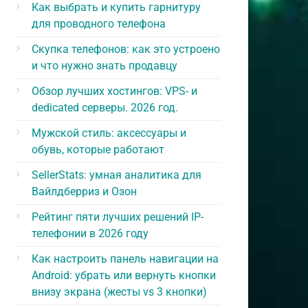
Как выбрать и купить гарнитуру
для проводного телефона
Скупка телефонов: как это устроено
и что нужно знать продавцу
Обзор лучших хостингов: VPS- и
dedicated серверы. 2026 год.
Мужской стиль: аксессуары и
обувь, которые работают
SellerStats: умная аналитика для
Вайлдберриз и Озон
Рейтинг пяти лучших решений IP-
телефонии в 2026 году
Как настроить панель навигации на
Android: убрать или вернуть кнопки
внизу экрана (жесты vs 3 кнопки)