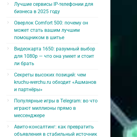
Лучшие сервисы IP-телефонии для
бизнеса в 2025 году
Оверлок Comfort 500: почему он
может стать вашим лучшим
помощником в шитье
Видеокарта 1650: разумный выбор
для 1080p — что она умеет и стоит
ли брать
Секреты высоких позиций: чем
kruchu-werchu.ru обходит «Ашманов
и партнёры»
Популярные игры в Telegram: во что
играют миллионы прямо в
мессенджере
Авито-консалтинг: как превратить
объявления в стабильный источник