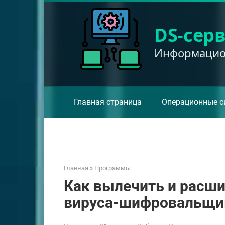
Перейти
к
DS-сер
контенту
Информацион
Главная страница
Операционные с
Главная
»
Программы
Как вылечить и расш
вируса-шифровальщи