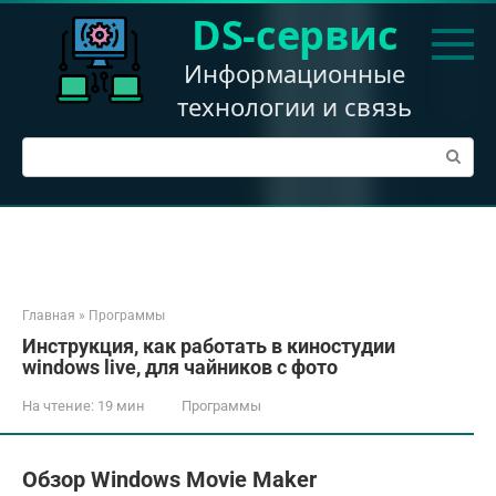
Перейти
DS-сервис
к
контенту
Информационные
технологии и связь
Поиск:
Главная
»
Программы
Инструкция, как работать в киностудии
windows live, для чайников с фото
На чтение:
19 мин
Программы
Обзор Windows Movie Maker