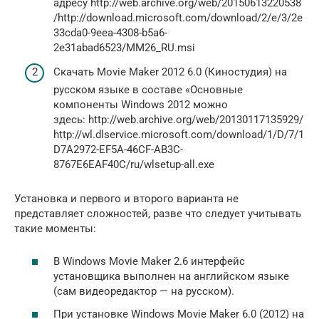
адресу http://web.archive.org/web/20150613220538
/http://download.microsoft.com/download/2/e/3/2e
33cda0-9eea-4308-b5a6-
2e31abad6523/MM26_RU.msi
Скачать Movie Maker 2012 6.0 (Киностудия) на
русском языке в составе «Основные
компоненты Windows 2012 можно
здесь: http://web.archive.org/web/20130117135929/
http://wl.dlservice.microsoft.com/download/1/D/7/1
D7A2972-EF5A-46CF-AB3C-
8767E6EAF40C/ru/wlsetup-all.exe
Установка и первого и второго варианта не
представляет сложностей, разве что следует учитывать
такие моменты:
В Windows Movie Maker 2.6 интерфейс
установщика выполнен на английском языке
(сам видеоредактор — на русском).
При установке Windows Movie Maker 6.0 (2012) на