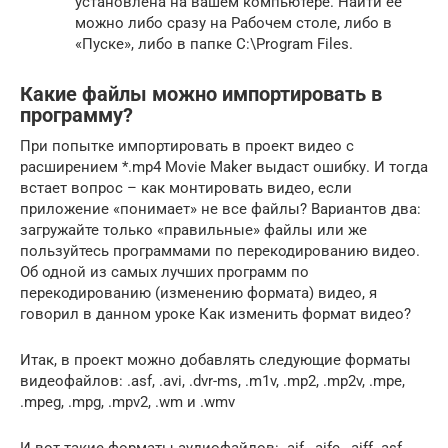
установлена на вашем компьютере. Найти ее
можно либо сразу на Рабочем столе, либо в
«Пуске», либо в папке C:\Program Files.
Какие файлы можно импортировать в
программу?
При попытке импортировать в проект видео с
расширением *.mp4 Movie Maker выдаст ошибку. И тогда
встает вопрос – как монтировать видео, если
приложение «понимает» не все файлы? Вариантов два:
загружайте только «правильные» файлы или же
пользуйтесь программами по перекодированию видео.
Об одной из самых лучших программ по
перекодированию (изменению формата) видео, я
говорил в данном уроке Как изменить формат видео?
Итак, в проект можно добавлять следующие форматы
видеофайлов: .asf, .avi, .dvr-ms, .m1v, .mp2, .mp2v, .mpe,
.mpeg, .mpg, .mpv2, .wm и .wmv
И вот такие форматы аудиофайлов: .aif, .aifc, .aiff .asf,