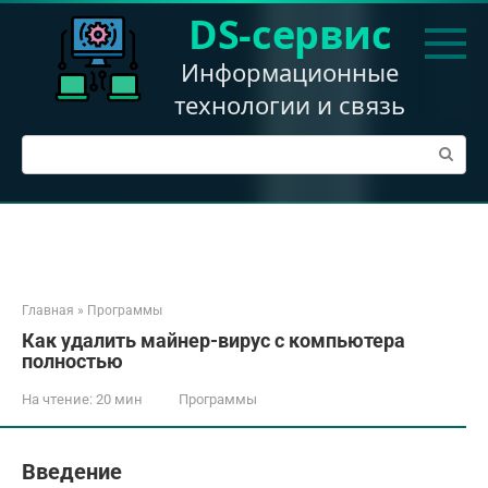
Перейти
DS-сервис
к
контенту
Информационные
технологии и связь
Поиск:
Главная
»
Программы
Как удалить майнер-вирус с компьютера
полностью
На чтение:
20 мин
Программы
Введение