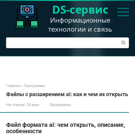
Перейти
DS-сервис
к
контенту
Информационные
технологии и связь
Поиск:
Главная
»
Программы
Файлы с расширением ai: как и чем их открыть
На чтение:
25 мин
Программы
Файл формата ai: чем открыть, описание,
особенности