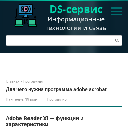
Перейти
DS-сервис
к
контенту
Информационные
технологии и связь
Поиск:
Главная
»
Программы
Для чего нужна программа adobe acrobat
На чтение:
19 мин
Программы
Adobe Reader XI — функции и
характеристики