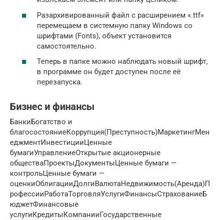
Разархивированный файл с расширением «.ttf»
перемещаем в системную папку Windows со
шрифтами (Fonts), объект установится
самостоятельно.
Теперь в папке можно наблюдать новый шрифт,
в программе он будет доступен после её
перезапуска.
Бизнес и финансы
БанкиБогатство и
благосостояниеКоррупция(Преступность)МаркетингМен
еджментИнвестицииЦенные
бумагиУправлениеОткрытые акционерные
обществаПроектыДокументыЦенные бумаги —
контрольЦенные бумаги —
оценкиОблигацииДолгиВалютаНедвижимость(Аренда)П
рофессииРаботаТорговляУслугиФинансыСтрахованиеБ
юджетФинансовые
услугиКредитыКомпанииГосударственные