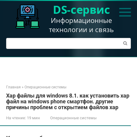
Перейти
DS-сервис
к
контенту
Информационные
технологии и связь
Поиск:
Главная
»
Операционные системы
Xap файлы для windows 8.1. как установить xap
файл на windows phone смартфон. другие
причины проблем с открытием файлов xap
На чтение:
19 мин
Операционные системы