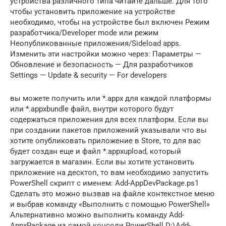
устройства различного типа читайте дальше. Для того
чтобы установить приложение на устройстве
необходимо, чтобы на устройстве был включен Режим
разработчика/Developer mode или режим
Неопубликованные приложения/Sideload apps.
Изменить эти настройки можно через: Параметры —
Обновление и безопасность — Для разработчиков
Settings — Update & security — For developers
вы можете получить или *.appx для каждой платформы
или *.appxbundle файл, внутри которого будут
содержаться приложения для всех платформ. Если вы
при создании пакетов приложений указывали что вы
хотите опубликовать приложение в Store, то для вас
будет создан еще и файл *.appxupload, который
загружается в магазин. Если вы хотите установить
приложение на десктоп, то вам необходимо запустить
PowerShell скрипт с именем: Add-AppDevPackage.ps1
Сделать это можно вызвав на файле контекстное меню
и выбрав команду «Выполнить с помощью PowerShell»
Альтернативно можно выполнить команду Add-
AppxPackage из самой консоли PowerShell D:\Add-