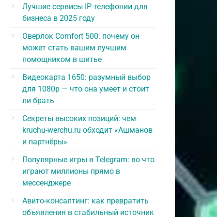
Лучшие сервисы IP-телефонии для
бизнеса в 2025 году
Оверлок Comfort 500: почему он
может стать вашим лучшим
помощником в шитье
Видеокарта 1650: разумный выбор
для 1080p — что она умеет и стоит
ли брать
Секреты высоких позиций: чем
kruchu-werchu.ru обходит «Ашманов
и партнёры»
Популярные игры в Telegram: во что
играют миллионы прямо в
мессенджере
Авито-консалтинг: как превратить
объявления в стабильный источник