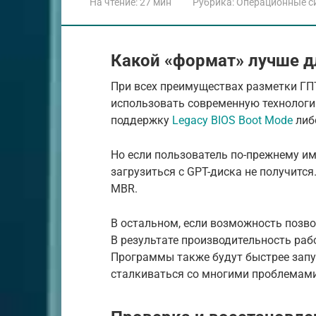
На чтение:
27 мин
Рубрика:
Операционные с
Какой «формат» лучше д
При всех преимуществах разметки ГП
использовать современную технологию
поддержку
Legacy BIOS Boot Mode
либо
Но если пользователь по-прежнему им
загрузиться с GPT-диска не получитс
MBR.
В остальном, если возможность позво
В результате производительность раб
Программы также будут быстрее запус
сталкиваться со многими проблемами