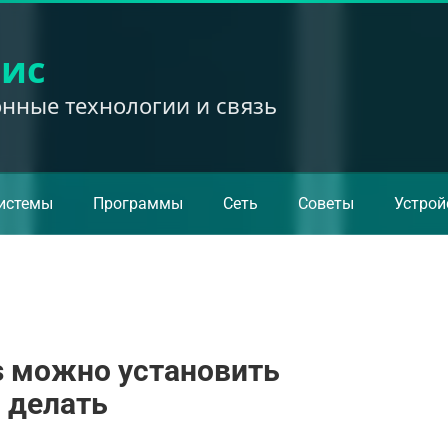
вис
ные технологии и связь
истемы
Программы
Сеть
Советы
Устрой
ws можно установить
о делать