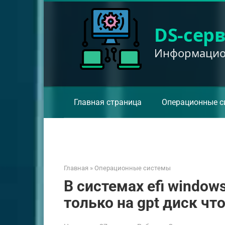
Перейти
к
DS-сер
контенту
Информацион
Главная страница
Операционные с
Главная
»
Операционные системы
В системах efi windo
только на gpt диск чт