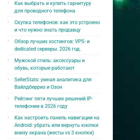
Как выбрать и купить гарнитуру
для проводного телефона
Скупка телефонов: как это устроено
и что нужно знать продавцу
Обзор лучших хостингов: VPS- и
dedicated серверы. 2026 год.
Мужской стиль: аксессуары и
обувь, которые работают
SellerStats: умная аналитика для
Вайлдберриз и Озон
Рейтинг пяти лучших решений IP-
телефонии в 2026 году
Как настроить панель навигации на
Android: убрать или вернуть кнопки
внизу экрана (жесты vs 3 кнопки)