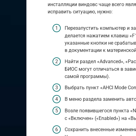
инсталляции виндовс чаще всего явл
исправить ситуацию, нужно:
Перезапустить компьютер и за
делается нажатием клавиш «F12
указанные кнопки не срабаты
в документации к материнской
Найти раздел «Advanced», «Ра
БИОС могут отличаться в зави
самой программы).
Выбрать пункт «AHCI Mode Cont
В меню раздела заменить авто
Возле появившегося пункта «N
с «Включен» («Enabled») на «В
Сохранить внесенные изменени