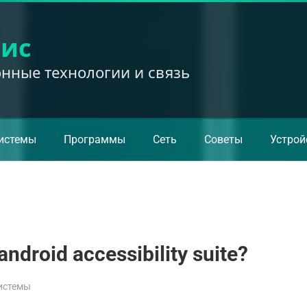
вис
ные технологии и связь
истемы
Программы
Сеть
Советы
Устрой
droid accessibility suite?
истемы