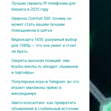
Лучшие сервисы IP-телефонии для
бизнеса в 2025 году
Оверлок Comfort 500: почему он
может стать вашим лучшим
помощником в шитье
Видеокарта 1650: разумный выбор
для 1080p — что она умеет и стоит
ли брать
Секреты высоких позиций: чем
kruchu-werchu.ru обходит «Ашманов
и партнёры»
Популярные игры в Telegram: во что
играют миллионы прямо в
мессенджере
Авито-консалтинг: как превратить
объявления в стабильный источник