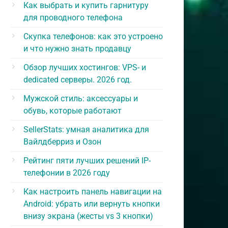
Как выбрать и купить гарнитуру
для проводного телефона
Скупка телефонов: как это устроено
и что нужно знать продавцу
Обзор лучших хостингов: VPS- и
dedicated серверы. 2026 год.
Мужской стиль: аксессуары и
обувь, которые работают
SellerStats: умная аналитика для
Вайлдберриз и Озон
Рейтинг пяти лучших решений IP-
телефонии в 2026 году
Как настроить панель навигации на
Android: убрать или вернуть кнопки
внизу экрана (жесты vs 3 кнопки)