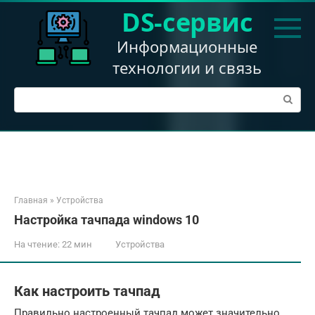
Перейти
DS-сервис
к
контенту
Информационные
технологии и связь
Поиск:
Главная
»
Устройства
Настройка тачпада windows 10
На чтение:
22 мин
Устройства
Как настроить тачпад
Правильно настроенный тачпад может значительно