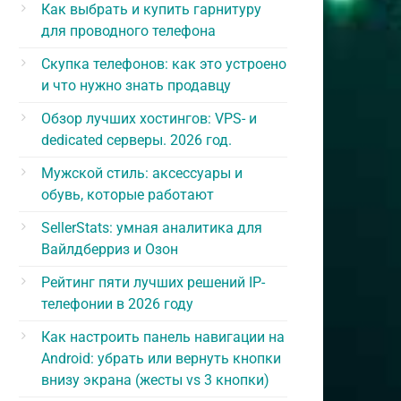
Как выбрать и купить гарнитуру
для проводного телефона
Скупка телефонов: как это устроено
и что нужно знать продавцу
Обзор лучших хостингов: VPS- и
dedicated серверы. 2026 год.
Мужской стиль: аксессуары и
обувь, которые работают
SellerStats: умная аналитика для
Вайлдберриз и Озон
Рейтинг пяти лучших решений IP-
телефонии в 2026 году
Как настроить панель навигации на
Android: убрать или вернуть кнопки
внизу экрана (жесты vs 3 кнопки)