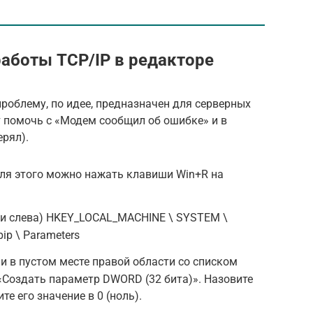
аботы TCP/IP в редакторе
роблему, по идее, предназначен для серверных
т помочь с «Модем сообщил об ошибке» и в
ерял).
Для этого можно нажать клавиши Win+R на
ки слева) HKEY_LOCAL_MACHINE \ SYSTEM \
cpip \ Parameters
 в пустом месте правой области со списком
«Создать параметр DWORD (32 бита)». Назовите
е его значение в 0 (ноль).