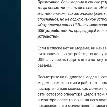
Примечание
. Если модема в списке уст
тогда посмотрите есть ли в списке «
Неи
желтым знаком. Так же знаком (желты
опознанное, но не подключенное устр
«Котроллеры шины USB» как «
составно
USB устройство
«. На предыдущей иллюс
устройство
«.
Если в списке нет ни модема, ни неиз
ни отключенных устройств, тогда нуж
USB, а лучше вытащить его и воткнуть
разъем.
Посмотрите на индикатор модема, есл
модем возможно жив и работает норм
паспорте на ваш модем, как должен г
сети сотового оператора. Дело в том,
оператора после того как на него под
показывает, что модем подключился к