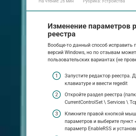
На чтение:
26 мин
Рубрика:
Устройства
Изменение параметров р
реестра
Вообще-то данный способ исправить п
версий Windows, но по отзывам може
пользовательских вариантах (не пров
Запустите редактор реестра. 
клавиатуре и ввести regedit
Откройте раздел реестра (пап
CurrentControlSet \ Services \ T
Кликните правой кнопкой мыши
параметров и выберите пункт 
параметр EnableRSS и установит