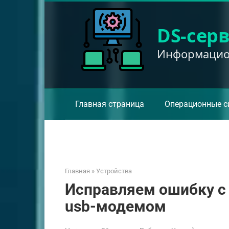
Перейти
к
DS-сер
контенту
Информацион
Главная страница
Операционные с
Главная
»
Устройства
Исправляем ошибку с 
usb-модемом