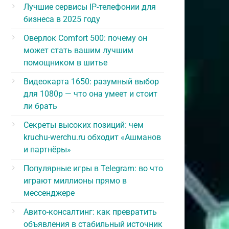
Лучшие сервисы IP-телефонии для
бизнеса в 2025 году
Оверлок Comfort 500: почему он
может стать вашим лучшим
помощником в шитье
Видеокарта 1650: разумный выбор
для 1080p — что она умеет и стоит
ли брать
Секреты высоких позиций: чем
kruchu-werchu.ru обходит «Ашманов
и партнёры»
Популярные игры в Telegram: во что
играют миллионы прямо в
мессенджере
Авито-консалтинг: как превратить
объявления в стабильный источник