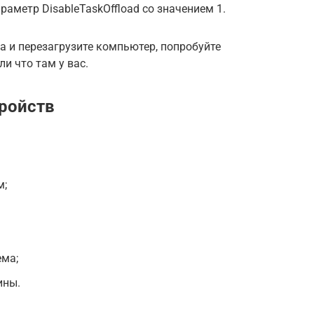
аметр DisableTaskOffload со значением 1.
а и перезагрузите компьютер, попробуйте
и что там у вас.
тройств
м;
ема;
ины.