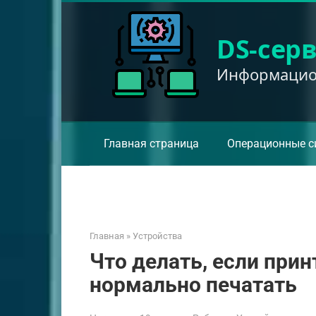
Перейти
к
DS-сер
контенту
Информацион
Главная страница
Операционные с
Главная
»
Устройства
Что делать, если при
нормально печатать