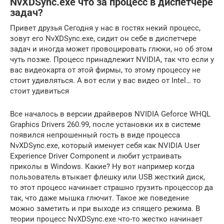
NvXDSync.exe что за процесс в диспетчере
задач?
Привет друзья Сегодня у нас в гостях некий процесс,
зовут его NvXDSync.exe, сидит он себе в диспетчере
задач и иногда может провоцировать глюки, но об этом
чуть позже. Процесс принадлежит NVIDIA, так что если у
вас видеокарта от этой фирмы, то этому процессу не
стоит удивляться. А вот если у вас видео от Intel… то
стоит удивиться
Все началось в версии драйверов NVIDIA Geforce WHQL
Graphics Drivers 260.99, после установки их в системе
появился непрошенный гость в виде процесса
NvXDSync.exe, который именует себя как NVIDIA User
Experience Driver Component и любит устраивать
приколы в Windows. Какие? Ну вот например когда
пользователь втыкает флешку или USB жесткий диск,
то этот процесс начинает страшно грузить процессор да
так, что даже мышка глючит. Такое же поведение
можно заметить и при выходе из спящего режима. В
теории процесс NvXDSync.exe что-то жестко начинает