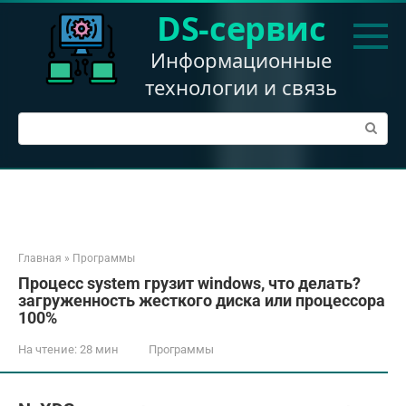
Перейти
DS-сервис
к
контенту
Информационные
технологии и связь
Поиск:
Главная
»
Программы
Процесс system грузит windows, что делать?
загруженность жесткого диска или процессора
100%
На чтение:
28 мин
Программы