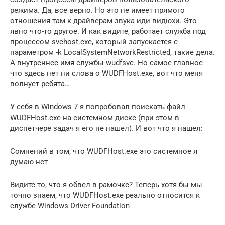
режима. Да, все верно. Но это не имеет прямого
отношения там к драйверам звука иди видюхи. Это
явно что-то другое. И как видите, работает служба под
процессом svchost.exe, который запускается с
параметром -k LocalSystemNetworkRestricted, такие дела.
А внутреннее имя службы wudfsvc. Но самое главное
что здесь нет ни слова о WUDFHost.exe, вот что меня
волнует ребята…
У себя в Windows 7 я попробовал поискать файл
WUDFHost.exe на системном диске (при этом в
диспетчере задач я его не нашел). И вот что я нашел:
Сомнений в том, что WUDFHost.exe это системное я
думаю нет
Видите то, что я обвел в рамочке? Теперь хотя бы мы
точно знаем, что WUDFHost.exe реально относится к
службе Windows Driver Foundation