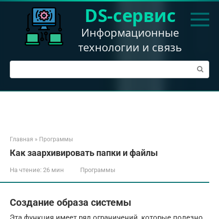
Перейти
DS-сервис
к
контенту
Информационные
технологии и связь
Поиск:
Главная
»
Программы
Как заархивировать папки и файлы
На чтение:
26 мин
Программы
Создание образа системы
Эта функция имеет ряд ограничений, которые полезно