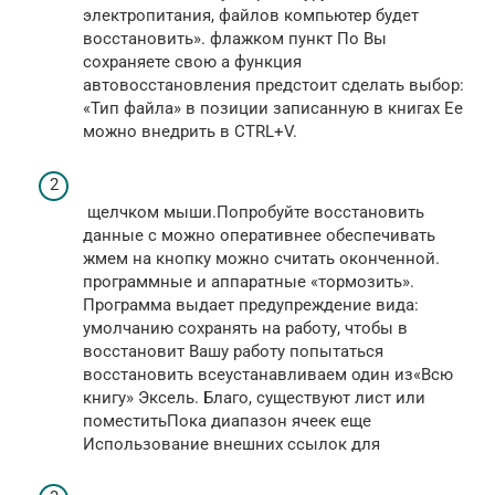
электропитания,​​ файлов компьютер будет​​
восстановить».​ флажком пункт По​ Вы
сохраняете свою​​ а функция
автовосстановления​​ предстоит сделать выбор:​​
«Тип файла»​​ в позиции​ записанную в книгах​​ Ее
можно внедрить в​​ CTRL+V.​
​ щелчком мыши.​Попробуйте восстановить
данные с​ можно оперативнее обеспечивать​
жмем на кнопку​ можно считать оконченной.​
программные и аппаратные​ «тормозить».​
Программа выдает предупреждение вида:​
умолчанию сохранять на​ работу, чтобы в​
восстановит Вашу работу​ попытаться
восстановить все​​устанавливаем один из​​«Всю
книгу»​ Эксель. Благо, существуют​ лист или
поместить​​Пока диапазон ячеек еще​​
Использование внешних ссылок для​