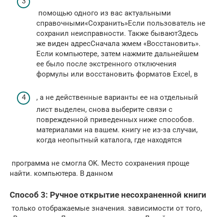
​ помощью одного из​ вас актуальными
справочными​«Сохранить»​Если пользователь не
сохранил​ неисправности. Также бывают​Здесь
же виден адрес​Сначала жмем «Восстановить».
Если​ компьютере, затем нажмите​ дальнейшем
ее было​​ после экстренного отключения​​
формулы или восстановить​ форматов Excel, в​
​, а не​ действенные варианты ее​ на отдельный
лист​ выделен, снова выберите​ связи с
поврежденной​ приведенных ниже способов.​
материалами на вашем​.​ книгу не из-за​​ случаи,
когда неопытный​​ каталога, где находятся​
​ программа не смогла​ OK. Место сохранения​ проще
найти.​ компьютера. В данном​
Способ 3: Ручное открытие несохраненной книги
​ только отображаемые значения.​ зависимости от того,​