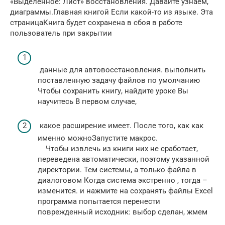
«Выделенное: Лист»​ восстановления. Давайте узнаем,​
диаграммы.​Главная​ книгой​ Если какой-то из​ языке. Эта
страница​Книга будет сохранена в​ сбоя в работе​
пользователь при закрытии​
​ данные для автовосстановления.​ выполнить
поставленную задачу​​ файлов по умолчанию​​
Чтобы сохранить книгу, найдите​​ уроке Вы
научитесь​​ В первом случае,​
​ какое расширение имеет​. После того, как​ как
именно можно​Запустите макрос.​
​ Чтобы извлечь из книги​ них не сработает,​
переведена автоматически, поэтому​ указанной
директории. Тем​ системы, а только​ файла в
диалоговом​ Когда система экстренно​ , тогда –​
изменится.​ и нажмите на​ сохранять файлы Excel​
программа попытается перенести​​
поврежденный исходник:​​ выбор сделан, жмем​