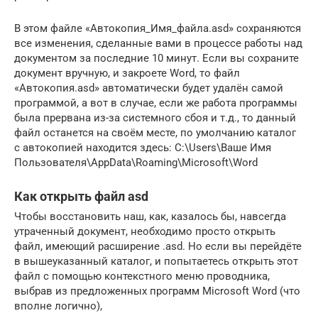
В этом файле «Автокопия_Имя_файла.asd» сохраняются
все изменения, сделанные вами в процессе работы над
документом за последние 10 минут. Если вы сохраните
документ вручную, и закроете Word, то файл
«Автокопия.asd» автоматически будет удалён самой
программой, а вот в случае, если же работа программы
была прервана из-за системного сбоя и т.д., то данный
файл останется на своём месте, по умолчанию каталог
с автокопией находится здесь: C:\Users\Ваше Имя
Пользователя\AppData\Roaming\Microsoft\Word
Как открыть файл asd
Чтобы восстановить наш, как, казалось бы, навсегда
утраченный документ, необходимо просто открыть
файл, имеющий расширение .asd. Но если вы перейдёте
в вышеуказанный каталог, и попытаетесь открыть этот
файл с помощью контекстного меню проводника,
выбрав из предложенных программ Microsoft Word (что
вполне логично),