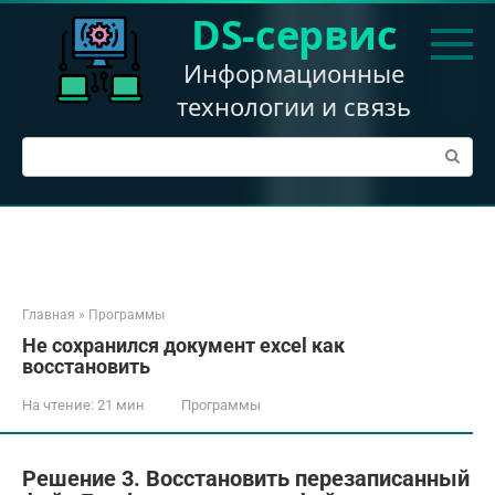
Перейти
DS-сервис
к
контенту
Информационные
технологии и связь
Поиск:
Главная
»
Программы
Не сохранился документ excel как
восстановить
На чтение:
21 мин
Программы
Решение 3. Восстановить перезаписанный