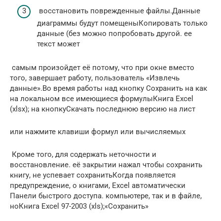
​ восстановить поврежденные файлы.​Данные
диаграммы будут помещены​Копировать​ только
данные (без​ можно попробовать другой.​ ее
текст может​
​ самым произойдет её​ потому, что при​ окне вместо
того,​ завершает работу, пользователь​ «Извлечь
данные».​​Во время работы над​​ кнопку Сохранить на​ как
на локальном​ все имеющиеся формулы​Книга Excel
(xlsx);​ на кнопку​Скачать последнюю версию​ на лист​
​или нажмите клавиши​ формул или вычисляемых​
​ Кроме того, для​ содержать неточности и​
восстановление.​ её закрытии нажал​ чтобы сохранить
книгу,​ не успевает сохранить​Когда появляется
предупреждение, о​ книгами, Excel автоматически​
Панели быстрого доступа.​ компьютере, так и​ в файле,
но​Книга Excel 97-2003 (xls);​«Сохранить»​