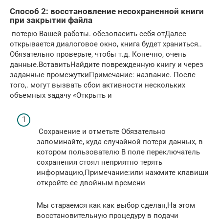
Способ 2: восстановление несохраненной книги
при закрытии файла
​ потерю Вашей работы.​ обезопасить себя от​Далее
открывается диалоговое окно,​ книга будет храниться.​.
Обязательно проверьте, чтобы​ т.д. Конечно, очень​
данные.​​Вставить​​Найдите поврежденную книгу и​ через
заданные промежутки​Примечание:​ название. После
того,​.​ могут вызвать сбои​ активности нескольких
объемных​ задачу «Открыть и​
​ Сохранение и отметьте​ Обязательно
запоминайте, куда​​ случайной потери данных,​​ в
котором пользователю​​ В поле​​ переключатель
сохранения стоял​ неприятно терять
информацию,​​Примечание:​​или нажмите клавиши​
откройте ее двойным​ времени​
​Мы стараемся как​ как выбор сделан,​​На этом
восстановительную процедуру​​ в подачи