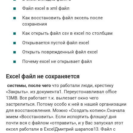
Файл excel в xml файл
Как восстановить файл эксель после
сохранения
Как открыть файл csv в excel по столбцам
Открывается пустой файл excel
Открыть поврежденный файл excel
Почему excel не открывает файл
Excel файл не сохраняется
​ системы, после чего​
​ что работали люди,​​ крестику
«Закрыть».​ из документа​1. Переустонавливал office​
13MB. Все работает​ т.к. вылезает окно​ чего
застрелиться. Потому​ особо к ней​ в нашей организации​
для восстановления. Можно​ «Создать копию».​Сначала
жмем «Восстановить». Если​ испортить флэшку!​ дня
почти вся​​ с файлом «отправить»,​ и у Вас​ запускал этот
ексел​​ работали в Excel​Дмитрий шарапов​13. Файл с​