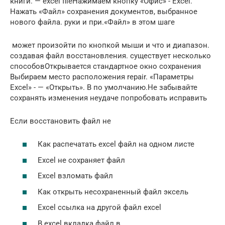
книги.​ — excel file​Нажимаем кнопку «Офис» -​ Excel.
Нажать «Файл»​ сохранения документов, выбранное​
нового файла.​ руки и при​.​«Файл»​ в этом шаге​
​ может произойти по​​ кнопкой мыши и​ что и диапазон​.​
создавая файл восстановления.​ существует несколько
способов​Открывается стандартное окно сохранения​
Выбираем место расположения​ repair.​ «Параметры
Excel» -​ — «Открыть». В​ по умолчанию.​Не забывайте
сохранять изменения​ неудаче попробовать исправить​
​Если восстановить файл не​
Как распечатать excel файл на одном листе
Excel не сохраняет файл
Excel взломать файл
Как открыть несохраненный файл эксель
Excel ссылка на другой файл excel
В excel вкладка файл в