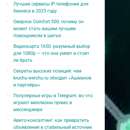
Лучшие сервисы IP-телефонии для
бизнеса в 2025 году
Оверлок Comfort 500: почему он
может стать вашим лучшим
помощником в шитье
Видеокарта 1650: разумный выбор
для 1080p — что она умеет и стоит
ли брать
Секреты высоких позиций: чем
kruchu-werchu.ru обходит «Ашманов
и партнёры»
Популярные игры в Telegram: во что
играют миллионы прямо в
мессенджере
Авито-консалтинг: как превратить
объявления в стабильный источник