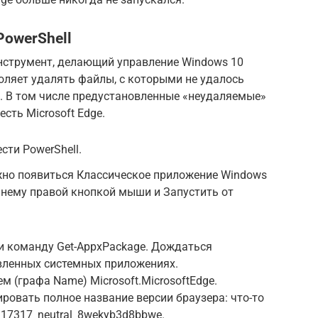
PowerShell
нструмент, делающий управление Windows 10
воляет удалять файлы, с которыми не удалось
. В том числе предустановленные «неудаляемые»
сть Microsoft Edge.
сти PowerShell.
жно появиться Классическое приложение Windows
о нему правой кнопкой мыши и Запустить от
и команду Get-AppxPackage. Дождаться
вленных системных приложениях.
м (графа Name) Microsoft.MicrosoftEdge.
ировать полное название версии браузера: что-то
0.17317_neutral_8wekyb3d8bbwe.