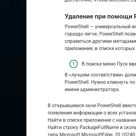
Удаление при помощи 
PowerShell — универсальный и
гораздо легче. PowerShell поз
справиться другими методами
приложения, в списке которых е
В поиске меню Пуск вве
В «лучшем соответствии» дол
PowerShell. Нужно кликнуть п
имени администратора.
В открывшемся окне PowerShell ввест
появления информации о всех устано
Найти в списке приложение с название
Найти строку PackageFullName и скоп
типа Microsoft.MicrosoftEdge_20.1024