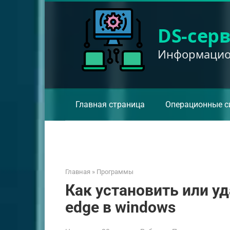
Перейти
к
DS-сер
контенту
Информацион
Главная страница
Операционные с
Главная
»
Программы
Как установить или уд
edge в windows