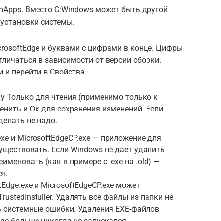
mApps. Вместо C:Windows может быть другой
 установки системы.
crosoftEdge и буквами с цифрами в конце. Цифры
тличаться в зависимости от версии сборки.
 и перейти в Свойства.
ку Только для чтения (применимо только к
енить и Ок для сохранения изменений. Если
делать не надо.
xe и MicrosoftEdgeCP.exe — приложение для
существовать. Если Windows не дает удалить
именовать (как в примере с .exe на .old) —
я.
Edge.exe и MicrosoftEdgeCP.exe может
ustedInstuller. Удалять все файлы из папки не
ь системные ошибки. Удаления EXE-файлов
dge больше никогда не запускался.