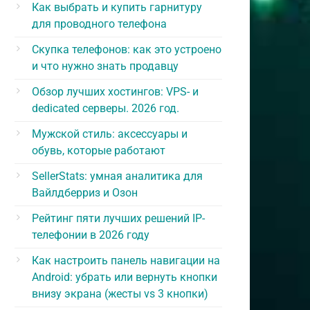
Как выбрать и купить гарнитуру
для проводного телефона
Скупка телефонов: как это устроено
и что нужно знать продавцу
Обзор лучших хостингов: VPS- и
dedicated серверы. 2026 год.
Мужской стиль: аксессуары и
обувь, которые работают
SellerStats: умная аналитика для
Вайлдберриз и Озон
Рейтинг пяти лучших решений IP-
телефонии в 2026 году
Как настроить панель навигации на
Android: убрать или вернуть кнопки
внизу экрана (жесты vs 3 кнопки)