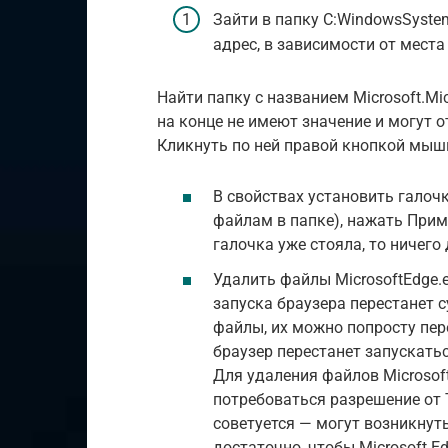
Зайти в папку C:WindowsSyste
адрес, в зависимости от места
Найти папку с названием Microsoft.Mi
на конце не имеют значение и могут о
Кликнуть по ней правой кнопкой мыши
В свойствах установить галоч
файлам в папке), нажать Прим
галочка уже стояла, то ничего 
Удалить файлы MicrosoftEdge.e
запуска браузера перестанет 
файлы, их можно попросту пере
браузер перестанет запускатьс
Для удаления файлов Microsoft
потребоваться разрешение от Tr
советуется — могут возникнут
достаточно, чтобы Microsoft E