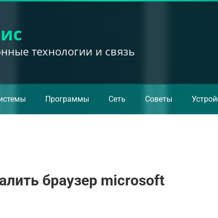
вис
ные технологии и связь
истемы
Программы
Сеть
Советы
Устрой
алить браузер microsoft