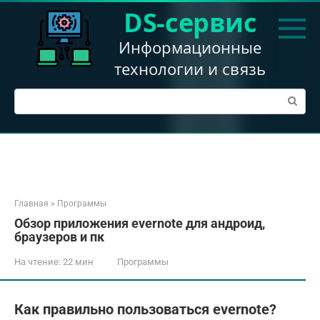
Перейти
DS-сервис
к
контенту
Информационные
технологии и связь
Поиск:
Главная
»
Программы
Обзор приложения evernote для андроид,
браузеров и пк
На чтение:
22 мин
Программы
Как правильно пользоваться evernote?