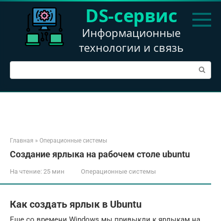
Перейти
DS-сервис
к
контенту
Информационные
технологии и связь
Поиск:
Главная
»
Операционные системы
Создание ярлыка на рабочем столе ubuntu
На чтение:
25 мин
Операционные системы
Как создать ярлык в Ubuntu
Еще со времени Windows мы привыкли к ярлыкам на