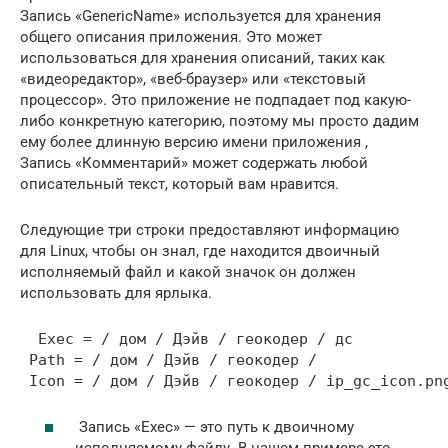
Запись «GenericName» используется для хранения
общего описания приложения. Это может
использоваться для хранения описаний, таких как
«видеоредактор», «веб-браузер» или «текстовый
процессор». Это приложение не подпадает под какую-
либо конкретную категорию, поэтому мы просто дадим
ему более длинную версию имени приложения ,
Запись «Комментарий» может содержать любой
описательный текст, который вам нравится.
Следующие три строки предоставляют информацию
для Linux, чтобы он знал, где находится двоичный
исполняемый файл и какой значок он должен
использовать для ярлыка.
  Exec = / дом / Дэйв / геокодер / дс

 Path = / дом / Дэйв / геокодер /

 Icon = / дом / Дэйв / геокодер / ip_gc_icon.pn
Запись «Exec» — это путь к двоичному