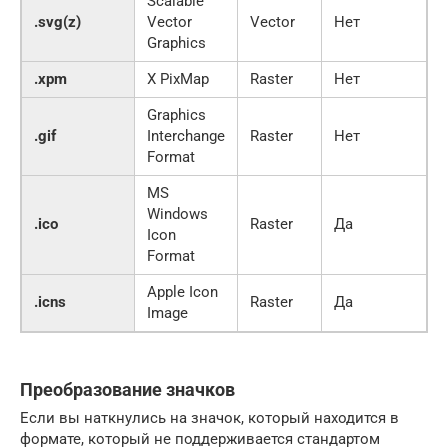
Scalable
.svg(z)
Vector
Vector
Нет
Д
Graphics
.xpm
X PixMap
Raster
Нет
Д
Graphics
.gif
Interchange
Raster
Нет
Н
Format
MS
Windows
.ico
Raster
Да
Н
Icon
Format
Apple Icon
.icns
Raster
Да
Н
Image
Преобразование значков
Если вы наткнулись на значок, который находится в
формате, который не поддерживается стандартом