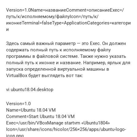
Version=1.0Name=названиеComment=описаниеExec=/
путь/к/исполняемому/файлуIcon=/путь/к/
иконкеTerminal=falseType=ApplicationCategories=категори
и
Здесь самый важный параметр — это Exec. Он должен
содержать полный путь к исполняемому файлу
программы в файловой системе. Также нужно указать
полный путь к иконке и название. Например, ярлык для
запуска определенной виртуальной машины в
VirtualBox будет выглядеть вот так:
vi ubuntu18.04.desktop
Version=1.0
Name=Ubuntu 18.04 VM
Comment=Start Ubuntu 18.04 VM
Exec=/usr/bin/VBoxManage startvm «Ubuntu1804»
Icon=/usr/share/icons/hicolor/256×256/apps/ubuntu-logo-
icon.png