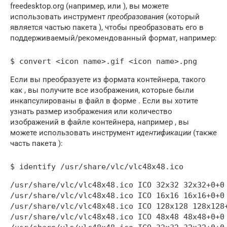
freedesktop.org (например, или ), вы можете
использовать инструмент
преобразования
(который
является частью пакета ), чтобы преобразовать его в
поддерживаемый/рекомендованный формат, например:
Если вы преобразуете из формата контейнера, такого
как , вы получите все изображения, которые были
инкапсулированы в файл в форме . Если вы хотите
узнать размер изображения или количество
изображений в файле контейнера, например , вы
можете использовать инструмент
идентификации
(также
часть пакета ):
$ identify /usr/share/vlc/vlc48x48.ico
/usr/share/vlc/vlc48x48.ico ICO 32x32 32x32+0+0 
/usr/share/vlc/vlc48x48.ico ICO 16x16 16x16+0+0 
/usr/share/vlc/vlc48x48.ico ICO 128x128 128x128+
/usr/share/vlc/vlc48x48.ico ICO 48x48 48x48+0+0 