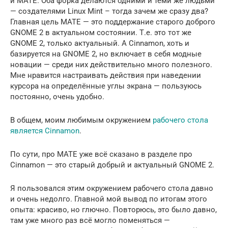
и MATE. Оба форка делаются одними и теми же людьми
— создателями Linux Mint – тогда зачем же сразу два?
Главная цель MATE — это поддержание старого доброго
GNOME 2 в актуальном состоянии. Т.е. это тот же
GNOME 2, только актуальный. А Cinnamon, хоть и
базируется на GNOME 2, но включает в себя модные
новации — среди них действительно много полезного.
Мне нравится настраивать действия при наведении
курсора на определённые углы экрана — пользуюсь
постоянно, очень удобно.
В общем, моим любимым окружением
рабочего стола
является Cinnamon
.
По сути, про MATE уже всё сказано в разделе про
Cinnamon — это старый добрый и актуальный GNOME 2.
Я пользовался этим окружением рабочего стола давно
и очень недолго. Главной мой вывод по итогам этого
опыта: красиво, но глючно. Повторюсь, это было давно,
там уже много раз всё могло поменяться —