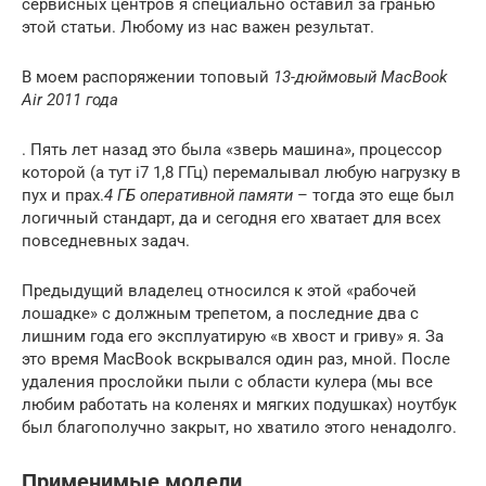
сервисных центров я специально оставил за гранью
этой статьи. Любому из нас важен результат.
В моем распоряжении топовый
13-дюймовый MacBook
Air 2011 года
. Пять лет назад это была «зверь машина», процессор
которой (а тут i7 1,8 ГГц) перемалывал любую нагрузку в
пух и прах.
4 ГБ оперативной памяти
– тогда это еще был
логичный стандарт, да и сегодня его хватает для всех
повседневных задач.
Предыдущий владелец относился к этой «рабочей
лошадке» с должным трепетом, а последние два с
лишним года его эксплуатирую «в хвост и гриву» я. За
это время MacBook вскрывался один раз, мной. После
удаления прослойки пыли с области кулера (мы все
любим работать на коленях и мягких подушках) ноутбук
был благополучно закрыт, но хватило этого ненадолго.
Применимые модели