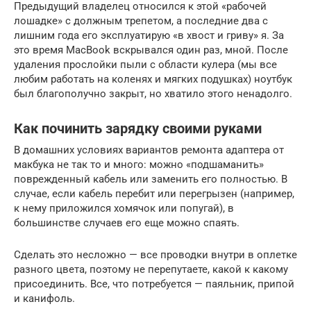
Предыдущий владелец относился к этой «рабочей
лошадке» с должным трепетом, а последние два с
лишним года его эксплуатирую «в хвост и гриву» я. За
это время MacBook вскрывался один раз, мной. После
удаления прослойки пыли с области кулера (мы все
любим работать на коленях и мягких подушках) ноутбук
был благополучно закрыт, но хватило этого ненадолго.
Как починить зарядку своими руками
В домашних условиях вариантов ремонта адаптера от
макбука не так то и много: можно «подшаманить»
поврежденный кабель или заменить его полностью. В
случае, если кабель перебит или перегрызен (например,
к нему приложился хомячок или попугай), в
большинстве случаев его еще можно спаять.
Сделать это несложно — все проводки внутри в оплетке
разного цвета, поэтому не перепутаете, какой к какому
присоединить. Все, что потребуется — паяльник, припой
и канифоль.