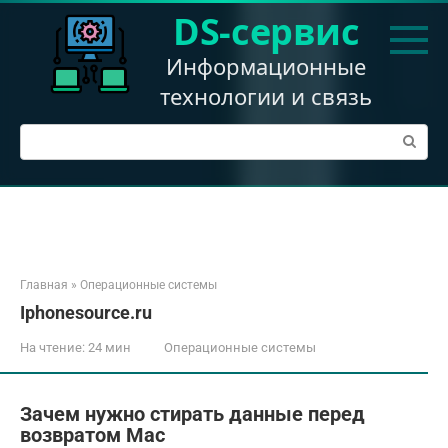
Перейти
DS-сервис
к
контенту
Информационные
технологии и связь
Поиск:
Главная
»
Операционные системы
Iphonesource.ru
На чтение:
24 мин
Операционные системы
Зачем нужно стирать данные перед
возвратом Mac