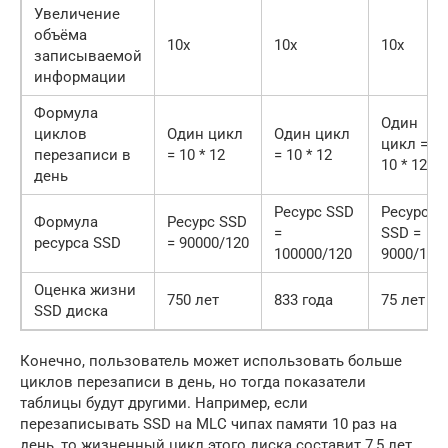
Увеличение
объёма
10x
10x
10x
записываемой
информации
Формула
Один
циклов
Один цикл
Один цикл
цикл =
перезаписи в
= 10 * 12
= 10 * 12
10 * 12
день
Ресурс SSD
Ресурс
Формула
Ресурс SSD
=
SSD =
ресурса SSD
= 90000/120
100000/120
9000/120
Оценка жизни
750 лет
833 года
75 лет
SSD диска
Конечно, пользователь может использовать больше
циклов перезаписи в день, но тогда показатели
таблицы будут другими. Например, если
перезаписывать SSD на MLC чипах памяти 10 раз на
день, то жизненный цикл этого диска составит 7,5 лет.