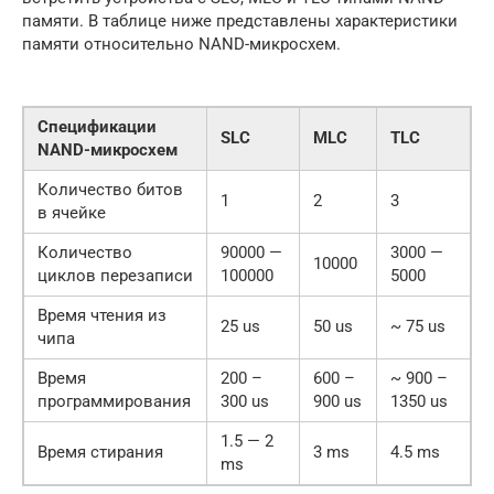
памяти. В таблице ниже представлены характеристики
памяти относительно NAND-микросхем.
Спецификации
SLC
MLC
TLC
NAND-микросхем
Количество битов
1
2
3
в ячейке
Количество
90000 —
3000 —
10000
циклов перезаписи
100000
5000
Время чтения из
25 us
50 us
~ 75 us
чипа
Время
200 –
600 –
~ 900 –
программирования
300 us
900 us
1350 us
1.5 — 2
Время стирания
3 ms
4.5 ms
ms