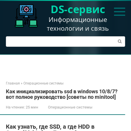
Перейти
DS-сервис
к
контенту
Информационные
технологии и связь
Поиск:
Главная
»
Операционные системы
Как инициализировать ssd в windows 10/8/7?
вот полное руководство [советы по minitool]
На чтение:
25 мин
Операционные системы
Как узнать, где SSD, а где HDD в