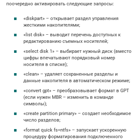
поочередно активировать следующие запросы:
«diskpart» – открывает раздел управления
жесткими накопителями;
«list disk» – выводит перечень доступных к
редактированию съемных носителей;
«select disk 1» – выбирает нужный диск (вместо
цифры впечатывают порядковый номер
носителя в списке);
«clean» – удаляет сохраненные разделы и
данные накопителя в автоматическом режиме;
«convert gpt» – преобразовывает формат в GPT
(если нужен MBR – изменить в команде
символы);
«create partition primary» – создает необходимое
число разделов;
«format quick fs=ntfs» – запускает ускоренную
процедуру форматирования подключенного