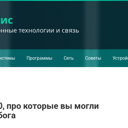
вис
ные технологии и связь
истемы
Программы
Сеть
Советы
Устрой
0, про которые вы могли
бога