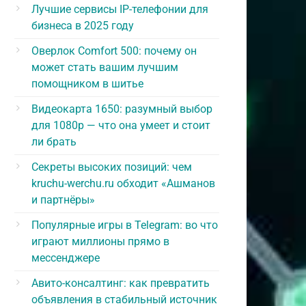
Лучшие сервисы IP-телефонии для
бизнеса в 2025 году
Оверлок Comfort 500: почему он
может стать вашим лучшим
помощником в шитье
Видеокарта 1650: разумный выбор
для 1080p — что она умеет и стоит
ли брать
Секреты высоких позиций: чем
kruchu-werchu.ru обходит «Ашманов
и партнёры»
Популярные игры в Telegram: во что
играют миллионы прямо в
мессенджере
Авито-консалтинг: как превратить
объявления в стабильный источник