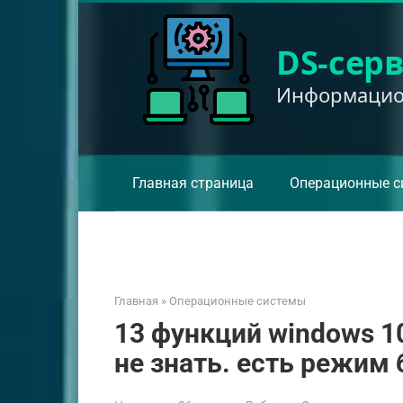
Перейти
к
DS-сер
контенту
Информацион
Главная страница
Операционные с
Главная
»
Операционные системы
13 функций windows 1
не знать. есть режим 