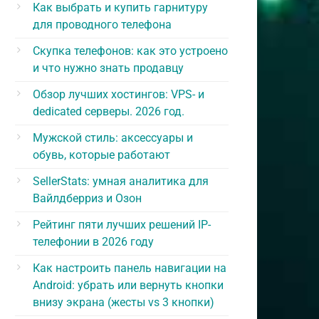
Как выбрать и купить гарнитуру
для проводного телефона
Скупка телефонов: как это устроено
и что нужно знать продавцу
Обзор лучших хостингов: VPS- и
dedicated серверы. 2026 год.
Мужской стиль: аксессуары и
обувь, которые работают
SellerStats: умная аналитика для
Вайлдберриз и Озон
Рейтинг пяти лучших решений IP-
телефонии в 2026 году
Как настроить панель навигации на
Android: убрать или вернуть кнопки
внизу экрана (жесты vs 3 кнопки)