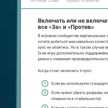
На чтение:
25 мин
Рубрика:
Устройства
Включать или не включа
все «За» и «Против»
В игровом сообществе вертикальная 
хотите добиться максимально качеств
sync не обойтись. Но в таком случае 
Если игра дополнительно поддерживае
резкого снижения производительност
Когда стоит включить V-sync:
Если вы используете стандарт
Если нужно убрать разрывы эк
плавности и стабильности).
Если вы запускаете однопольз