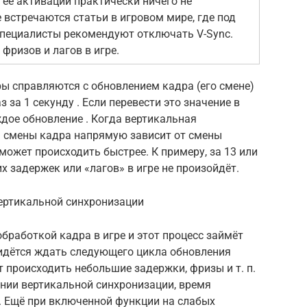
 её активации практически ничего не
 встречаются статьи в игровом мире, где под
пециалисты рекомендуют отключать V-Sync.
 фризов и лагов в игре.
 справляются с обновлением кадра (его смене)
аз за 1 секунду . Если перевести это значение в
дое обновление . Когда вертикальная
а смены кадра напрямую зависит от смены
ожет происходить быстрее. К примеру, за 13 или
х задержек или «лагов» в игре не произойдёт.
ертикальной синхронизации
обработкой кадра в игре и этот процесс займёт
ридётся ждать следующего цикла обновления
т происходить небольшие задержки, фризы и т. п.
ении вертикальной синхронизации, время
. Ещё при включенной функции на слабых