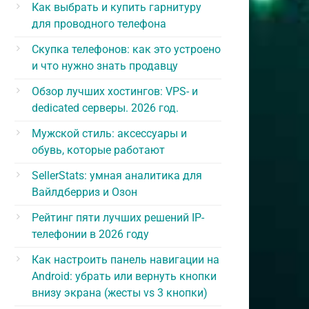
Как выбрать и купить гарнитуру
для проводного телефона
Скупка телефонов: как это устроено
и что нужно знать продавцу
Обзор лучших хостингов: VPS- и
dedicated серверы. 2026 год.
Мужской стиль: аксессуары и
обувь, которые работают
SellerStats: умная аналитика для
Вайлдберриз и Озон
Рейтинг пяти лучших решений IP-
телефонии в 2026 году
Как настроить панель навигации на
Android: убрать или вернуть кнопки
внизу экрана (жесты vs 3 кнопки)