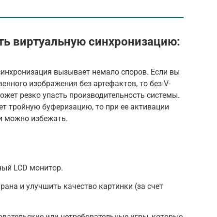
ть виртуальную синхронизацию:
синхронизация вызывает немало споров. Если вы
енного изображения без артефактов, то без V-
может резко упасть производительность системы.
т тройную буферизацию, то при ее активации
и можно избежать.
ный LCD монитор.
рана и улучшить качество картинки (за счет
овательские или нетребовательные игры, которые