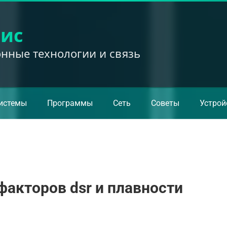
вис
ные технологии и связь
истемы
Программы
Сеть
Советы
Устрой
 факторов dsr и плавности