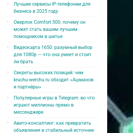
Лучшие сервисы IP-телефонии для
бизнеса в 2025 году
Оверлок Comfort 500: почему он
может стать вашим лучшим
помощником в шитье
Видеокарта 1650: разумный выбор
для 1080p — что она умеет и стоит
ли брать
Секреты высоких позиций: чем
kruchu-werchu.ru обходит «Ашманов
и партнёры»
Популярные игры в Telegram: во что
играют миллионы прямо в
мессенджере
Авито-консалтинг: как превратить
объявления в стабильный источник