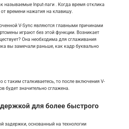
к называемые Input-лаги . Когда время отклика
т от времени нажатия на клавишу.
юченной V-Sync являются главными причинами
ртсмены играют без этой функции. Возникает
уществует? Она необходима для сглаживания
яка вы замечали раньше, как кадр буквально
то с таким сталкиваетесь, то после включения V-
ов будет значительно сглажена.
адержкой для более быстрого
ой задержки, основанный на технологии