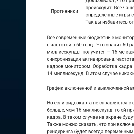
Доказывают, что при
происходит. Всё чаще
Противники
определённые игры с
Так вы избавитесь от
Все современные бюджетные мониторы
с частотой в 60 герц . Что значит 60 р
миллисекунды, получится — 16 мс каж
синхронизация активирована, частот
кадров монитором. Обработка кадра м
14 миллисекунд. В этом случае никаки
График включенной и выключенной в
Но если видеокарта не справляется с 
больше, чем 16 миллисекунд, то ей п
кадра. В таком случае на экране буду
Также можно сказать, что при включ
рендеринга будет всегда переменным