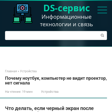
Перейти
DS-сервис
к
контенту
Информационные
технологии и связь
Поиск:
Главная
»
Устройства
Почему ноутбук, компьютер не видит проектор,
нет сигнала
На чтение:
19 мин
Устройства
Что делать, если черный экран после