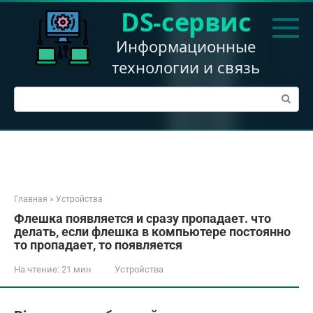
Перейти
DS-сервис
к
контенту
Информационные
технологии и связь
Поиск:
Главная
»
Устройства
Флешка появляется и сразу пропадает. что
делать, если флешка в компьютере постоянно
то пропадает, то появляется
На чтение:
21 мин
Устройства