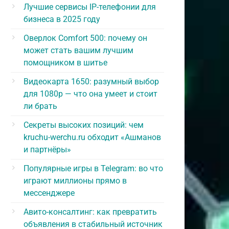
Лучшие сервисы IP-телефонии для
бизнеса в 2025 году
Оверлок Comfort 500: почему он
может стать вашим лучшим
помощником в шитье
Видеокарта 1650: разумный выбор
для 1080p — что она умеет и стоит
ли брать
Секреты высоких позиций: чем
kruchu-werchu.ru обходит «Ашманов
и партнёры»
Популярные игры в Telegram: во что
играют миллионы прямо в
мессенджере
Авито-консалтинг: как превратить
объявления в стабильный источник