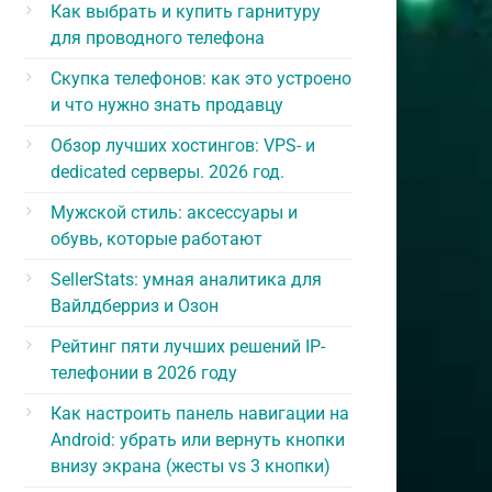
Как выбрать и купить гарнитуру
для проводного телефона
Скупка телефонов: как это устроено
и что нужно знать продавцу
Обзор лучших хостингов: VPS- и
dedicated серверы. 2026 год.
Мужской стиль: аксессуары и
обувь, которые работают
SellerStats: умная аналитика для
Вайлдберриз и Озон
Рейтинг пяти лучших решений IP-
телефонии в 2026 году
Как настроить панель навигации на
Android: убрать или вернуть кнопки
внизу экрана (жесты vs 3 кнопки)