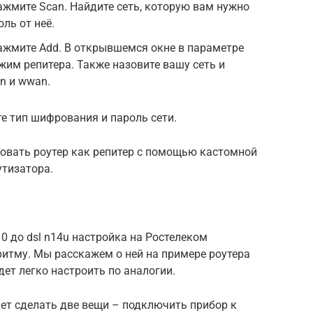
нажмите Scan. Найдите сеть, которую вам нужно
ль от неё.
 нажмите Add. В открывшемся окне в параметре
ежим репитера. Также назовите вашу сеть и
n и wwan.
ите тип шифрования и пароль сети.
зовать роутер как репитер с помощью кастомной
тизатора.
0 до dsl n14u настройка на Ростелеком
ритму. Мы расскажем о ней на примере роутера
дет легко настроить по аналогии.
ет сделать две вещи – подключить прибор к