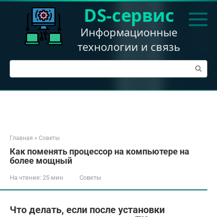
Перейти
DS-сервис
к
контенту
Информационные
технологии и связь
Поиск:
Главная
»
Советы
Как поменять процессор на компьютере на
более мощный
На чтение:
25 мин
Советы
Что делать, если после установки