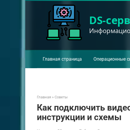
Перейти
к
DS-сер
контенту
Информацион
Главная страница
Операционные с
Главная
»
Советы
Как подключить видео
инструкции и схемы