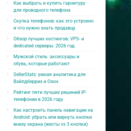
Как выбрать и купить гарнитуру
для проводного телефона
Скупка телефонов: как это устроено
и что нужно знать продавцу
Обзор лучших хостингов: VPS- и
dedicated серверы. 2026 год.
Мужской стиль: аксессуары и
обувь, которые работают
SellerStats: умная аналитика для
Вайлдберриз и Озон
Рейтинг пяти лучших решений IP-
телефонии в 2026 году
Как настроить панель навигации на
Android: убрать или вернуть кнопки
внизу экрана (жесты vs 3 кнопки)