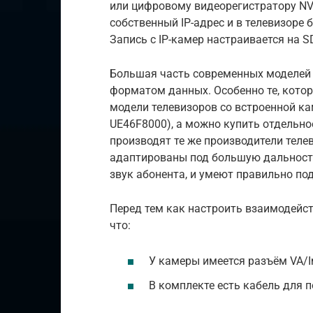
или цифровому видеорегистратору NV
собственный IP-адрес и в телевизоре 
Запись с IP-камер настраивается на S
Большая часть современных моделей
форматом данных. Особенно те, котор
модели телевизоров со встроенной к
UE46F8000), а можно купить отдельное
производят те же производители теле
адаптированы под большую дальность
звук абонента, и умеют правильно по
Перед тем как настроить взаимодейст
что:
У камеры имеется разъём VA/I
В комплекте есть кабель для 