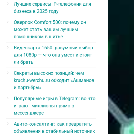
Лучшие сервисы IP-телефонии для
бизнеса в 2025 году
Оверлок Comfort 500: почему он
может стать вашим лучшим
помощником в шитье
Видеокарта 1650: разумный выбор
для 1080p — что она умеет и стоит
ли брать
Секреты высоких позиций: чем
kruchu-werchu.ru обходит «Ашманов
и партнёры»
Популярные игры в Telegram: во что
играют миллионы прямо в
мессенджере
Авито-консалтинг: как превратить
объявления в стабильный источник