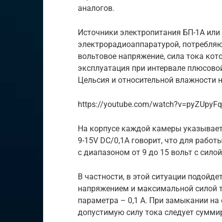
аналогов.
Источники электропитания БП-1А или
электрорадиоаппаратурой, потребля
вольтовое напряжение, сила тока кот
эксплуатация при интервале плюсовой
Цельсия и относительной влажности н
https://youtube.com/watch?v=pyZUpyF
На корпусе каждой камеры указываетс
9-15V DC/0,1А говорит, что для рабо
с диапазоном от 9 до 15 вольт с силой
В частности, в этой ситуации подойд
напряжением и максимальной силой то
параметра – 0,1 А. При замыкании на 
допустимую силу тока следует сумми