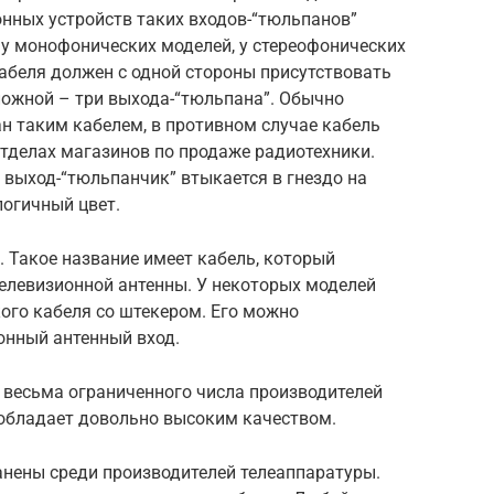
нных устройств таких входов-“тюльпанов”
 у монофонических моделей, у стереофонических
кабеля должен с одной стороны присутствовать
оложной – три выхода-“тюльпана”. Обычно
н таким кабелем, в противном случае кабель
тделах магазинов по продаже радиотехники.
 выход-“тюльпанчик” втыкается в гнездо на
логичный цвет.
 Такое название имеет кабель, который
телевизионной антенны. У некоторых моделей
ого кабеля со штекером. Его можно
онный антенный вход.
 весьма ограниченного числа производителей
 обладает довольно высоким качеством.
нены среди производителей телеаппаратуры.