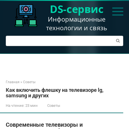
Перейти
DS-сервис
к
контенту
Информационные
технологии и связь
Поиск:
Главная
»
Советы
Как включить флешку на телевизоре lg,
samsung и других
На чтение:
23 мин
Советы
Современные телевизоры и