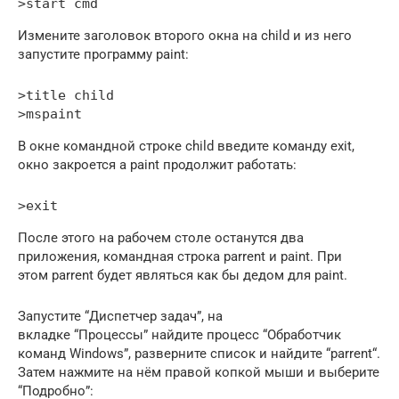
>start cmd
Измените заголовок второго окна на child и из него
запустите программу paint:
>title child

>mspaint
В окне командной строке child введите команду exit,
окно закроется а paint продолжит работать:
>exit
После этого на рабочем столе останутся два
приложения, командная строка parrent и paint. При
этом parrent будет являться как бы дедом для paint.
Запустите “Диспетчер задач”, на
вкладке “Процессы” найдите процесс “Обработчик
команд Windows”, разверните список и найдите “parrent“.
Затем нажмите на нём правой копкой мыши и выберите
“Подробно”: