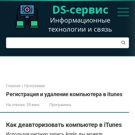
Перейти
DS-сервис
к
контенту
Информационные
технологии и связь
Поиск:
Главная
»
Программы
Регистрация и удаление компьютера в itunes
На чтение:
25 мин
Программы
Как деавторизовать компьютер в iTunes
Используя учетную запись Apple, вы можете