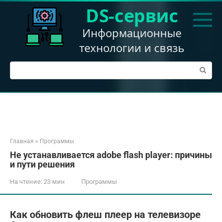
Перейти
DS-сервис
к
контенту
Информационные
технологии и связь
Поиск:
Главная
»
Программы
Не устанавливается adobe flash player: причины
и пути решения
На чтение:
23 мин
Программы
Как обновить флеш плеер на телевизоре