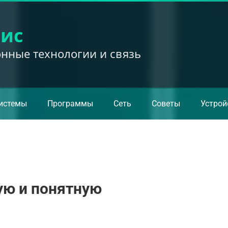
вис
ные технологии и связь
истемы
Программы
Сеть
Советы
Устрой
ую и понятную