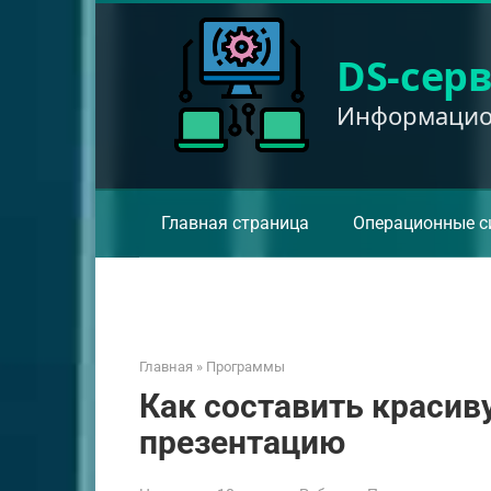
Перейти
к
DS-сер
контенту
Информацион
Главная страница
Операционные с
Главная
»
Программы
Как составить красив
презентацию