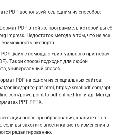
те PDF, воспользуйтесь одним из способов:
формат PDF в той же программе, в которой вы её
org Impress. Недостаток метода в том, что не все
 возможность экспорта.
в PDF-файл с помощью «виртуального принтера»
DF). Такой способ подходит для любой
та, универсальный способ.
ормат PDF на одном из специальных сайтов:
t/online/ppt-to-pdf.html, https://smallpdf.com/ppt-
line.com/powerpoint-to-pdf-online.html и др. Метод
орматах PPT, PPTX.
зентации после преобразования, храните его в
е, если вы захотите внести какие-то изменения в
аются редактированию.