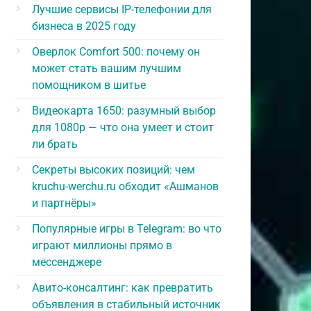
Лучшие сервисы IP-телефонии для
бизнеса в 2025 году
Оверлок Comfort 500: почему он
может стать вашим лучшим
помощником в шитье
Видеокарта 1650: разумный выбор
для 1080p — что она умеет и стоит
ли брать
Секреты высоких позиций: чем
kruchu-werchu.ru обходит «Ашманов
и партнёры»
Популярные игры в Telegram: во что
играют миллионы прямо в
мессенджере
Авито-консалтинг: как превратить
объявления в стабильный источник