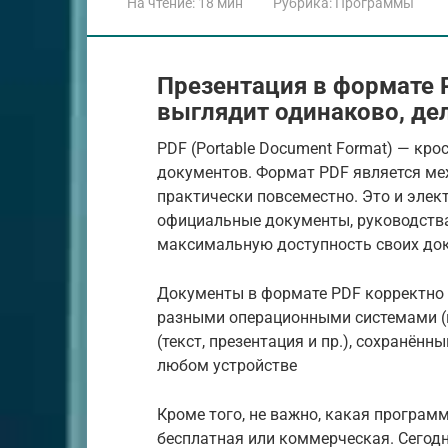
На чтение:
18 мин
Рубрика:
Программы
Презентация в формате 
выглядит одинаково, дел
PDF (Portable Document Format) — к
документов. Формат PDF является м
практически повсеместно. Это и элек
официальные документы, руководства
максимальную доступность своих док
Документы в формате PDF корректно 
разными операционными системами (на
(текст, презентация и пр.), сохранён
любом устройстве
Кроме того, не важно, какая програм
бесплатная или коммерческая. Сегод