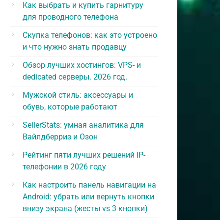
Как выбрать и купить гарнитуру
для проводного телефона
Скупка телефонов: как это устроено
и что нужно знать продавцу
Обзор лучших хостингов: VPS- и
dedicated серверы. 2026 год.
Мужской стиль: аксессуары и
обувь, которые работают
SellerStats: умная аналитика для
Вайлдберриз и Озон
Рейтинг пяти лучших решений IP-
телефонии в 2026 году
Как настроить панель навигации на
Android: убрать или вернуть кнопки
внизу экрана (жесты vs 3 кнопки)