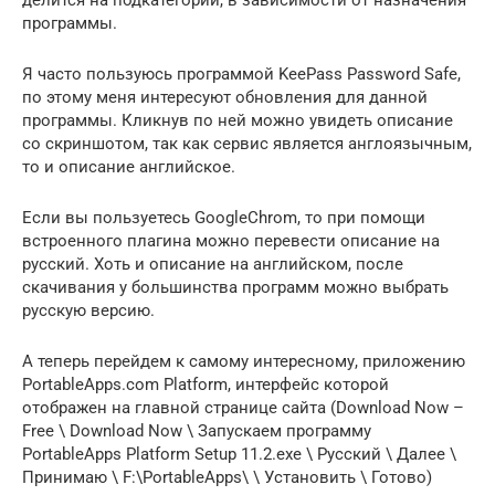
делится на подкатегории, в зависимости от назначения
программы.
Я часто пользуюсь программой KeePass Password Safe,
по этому меня интересуют обновления для данной
программы. Кликнув по ней можно увидеть описание
со скриншотом, так как сервис является англоязычным,
то и описание английское.
Если вы пользуетесь GoogleChrom, то при помощи
встроенного плагина можно перевести описание на
русский. Хоть и описание на английском, после
скачивания у большинства программ можно выбрать
русскую версию.
А теперь перейдем к самому интересному, приложению
PortableApps.com Platform, интерфейс которой
отображен на главной странице сайта (Download Now –
Free \ Download Now \ Запускаем программу
PortableApps Platform Setup 11.2.exe \ Русский \ Далее \
Принимаю \ F:\PortableApps\ \ Установить \ Готово)