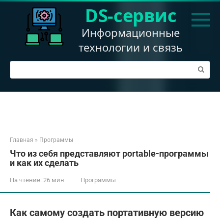
Перейти
DS-сервис
к
контенту
Информационные
технологии и связь
Поиск:
Главная
»
Программы
Что из себя представляют portable-программы
и как их cделать
На чтение:
26 мин
Программы
Как самому создать портативную версию