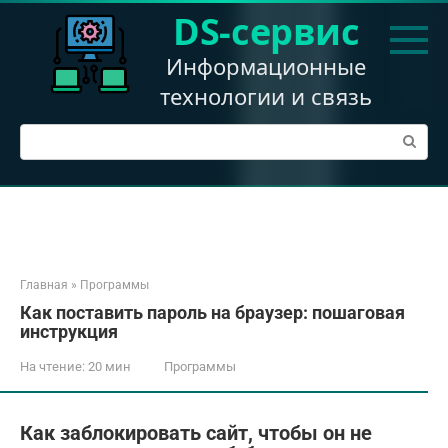
Перейти
DS-сервис
к
контенту
Информационные
технологии и связь
Поиск:
Главная
»
Программы
Как поставить пароль на браузер: пошаговая
инструкция
На чтение:
20 мин
Программы
Как заблокировать сайт, чтобы он не