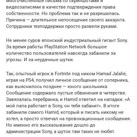
многочисленные письма со скриншотами и
видеозаписями в качестве подтверждения права
собственности. Но проблема так и не разрешилась.
Причина — длительное непосещение своего аккаунта.
Сотрудники техподдержки просто развели руками.
Не менее суров японский индустриальный гигант Sony.
За время работы PlayStation Network большое
количество пользователей навсегда забанили за
угрозы. И за неудачные шутки.
Так, опытный игрок в Fortnite под ником Hamad Jalalie,
играя на PS4, получил личное сообщение от соперника,
как выяснилось позднее — юного школьника.
Сообщение содержало пустые обвинения в читерстве.
Завязалась перебранка, и Hamid ответил на нападки: «А
мой папа работает в Sony, он тебя забанит». В итоге
забанили самого Hamid, который и писать никому не
хотел, а просто отвечал на провокационные сообщения.
Но именно его высказывание дошло до
администрации Sony, а шуток там таких не любят.