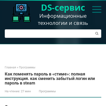
Перейти
DS-сервис
к
контенту
Информационные
технологии и связь
Поиск:
Главная
»
Программы
Как поменять пароль в «стиме»: полная
инструкция. как сменить забытый логин или
пароль в steam
На чтение:
27 мин
Программы