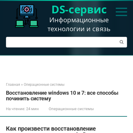
Перейти
DS-сервис
к
контенту
Информационные
технологии и связь
Поиск:
Главная
»
Операционные системы
Восстановление windows 10 и 7: все способы
починить систему
На чтение:
24 мин
Операционные системы
Как произвести восстановление