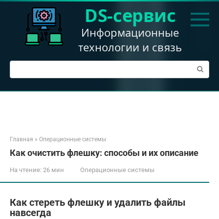
Перейти
DS-сервис
к
контенту
Информационные
технологии и связь
Поиск:
Главная
»
Операционные системы
Как очистить флешку: способы и их описание
На чтение:
26 мин
Операционные системы
Как стереть флешку и удалить файлы
навсегда