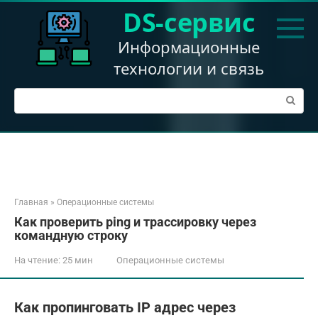
Перейти
DS-сервис
к
контенту
Информационные
технологии и связь
Поиск:
Главная
»
Операционные системы
Как проверить ping и трассировку через
командную строку
На чтение:
25 мин
Операционные системы
Как пропинговать IP адрес через