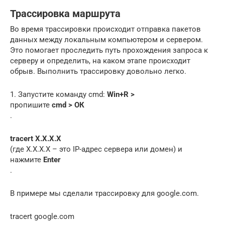
Трассировка маршрута
Во время трассировки происходит отправка пакетов
данных между локальным компьютером и сервером.
Это помогает проследить путь прохождения запроса к
серверу и определить, на каком этапе происходит
обрыв. Выполнить трассировку довольно легко.
1. Запустите команду cmd:
Win+R >
пропишите
cmd > ОК
.
tracert Х.Х.Х.Х
(где Х.Х.Х.Х – это IP-адрес сервера или домен) и
нажмите
Enter
.
В примере мы сделали трассировку для google.com.
tracert google.com