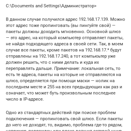
C:\Documents and Settings\Администратор>
В данном случае получился адрес 192.168.17.139. Можно
этот адрес тоже пропинговать (вы пингуйте свой) —
пакеты должны доходить мгновенно. Основной шлюз
— это адрес, на который компьютер отправляет пакеты,
не найдя подходящего адреса в своей сети. Так, в моем
случае все пакеты, кроме пакетов на 192.168.17.* будут
отправлены на 192.168.17.240, а тот компьюьтер уже
должен решить, что с ними делать и куда их
переправлять дальше.
Примечание:
локальная сеть, то
есть те адреса, пакеты на которые не отправляются на
шлюз, определяется при помощи маски — нолик на
последнем месте и 255 на всех предыдующих как раз и
означает, что может буть произвольным последнее
число в IP-адресе.
Одно из стандартных действий при поиске проблем
подключения — пропинговать свой шлюз. Если пакеты
до него не доходят, то, видимо, проблема где-то рядом,
например, поврежден или плохо воткнут сетевой шнур.