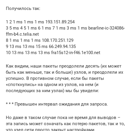
Получилось так:
1 2 1 ms 1 ms 1 ms 193.151.89.254
3 5 ms 4 5 1 ms 6 1 ms 7 1 ms 3 ms 1 ms bearline-ic-324086-
ffm-b4.c.telia.net
8 1 ms 1 ms 1 ms 108.170.251.129
9 13 ms 13 ms 15 ms 66.249.94.135
10 13 ms 13 ms 13 ms fra15s12-in-f46.1e100.net
Как видим, наши пакеты преодолели десять (их может
быть как меньше, так и больше) узлов, и преодолели их
успешно. В противном случае, если бы пакеты
«споткнулись» на одном из узлов, на нем (и
последующих за ним узлах) мы бы увидели:
* * * Превышен интервал ожидания для запроса.
Но даже в таком случае пока не время для выводов –
эта запись может означать как потерю пакетов, так и то,
что узел сети просто закрыт настройками