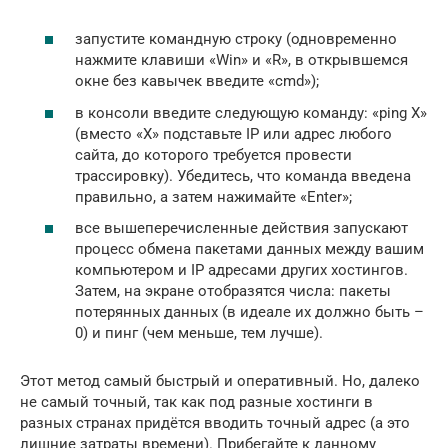
запустите командную строку (одновременно
нажмите клавиши «Win» и «R», в открывшемся
окне без кавычек введите «cmd»);
в консоли введите следующую команду: «ping X»
(вместо «X» подставьте IP или адрес любого
сайта, до которого требуется провести
трассировку). Убедитесь, что команда введена
правильно, а затем нажимайте «Enter»;
все вышеперечисленные действия запускают
процесс обмена пакетами данных между вашим
компьютером и IP адресами других хостингов.
Затем, на экране отобразятся числа: пакеты
потерянных данных (в идеале их должно быть –
0) и пинг (чем меньше, тем лучше).
Этот метод самый быстрый и оперативный. Но, далеко
не самый точный, так как под разные хостинги в
разных странах придётся вводить точный адрес (а это
лишние затраты времени). Прибегайте к данному