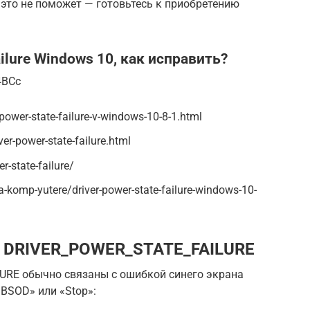
это не поможет — готовьтесь к приобретению
ailure Windows 10, как исправить?
4BCc
er-power-state-failure-v-windows-10-8-1.html
er-power-state-failure.html
r-state-failure/
na-komp-yutere/driver-power-state-failure-windows-10-
 DRIVER_POWER_STATE_FAILURE
RE обычно связаны с ошибкой синего экрана
«BSOD» или «Stop»: