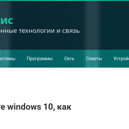
вис
ные технологии и связь
истемы
Программы
Сеть
Советы
Устрой
ure windows 10, как