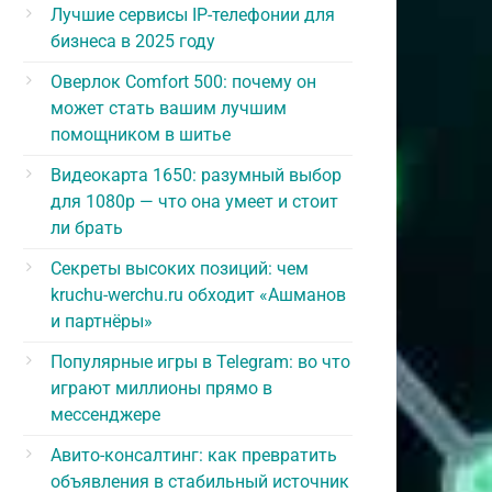
Лучшие сервисы IP-телефонии для
бизнеса в 2025 году
Оверлок Comfort 500: почему он
может стать вашим лучшим
помощником в шитье
Видеокарта 1650: разумный выбор
для 1080p — что она умеет и стоит
ли брать
Секреты высоких позиций: чем
kruchu-werchu.ru обходит «Ашманов
и партнёры»
Популярные игры в Telegram: во что
играют миллионы прямо в
мессенджере
Авито-консалтинг: как превратить
объявления в стабильный источник