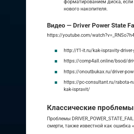
форматированием диска, если 
нового накопителя.
Видео — Driver Power State F
https://youtube.com/watch?v=_RNSo7h
http://f1-it.ru/kak-ispravity-driv
https://comp4all.online/bsod/driv
https://onoutbukax.ru/driver-powe
https://pc-consultant.ru/rabota-
kak-ispravit/
Классические проблемы
Проблемы DRIVER_POWER_STATE_FAILU
смерти, также известной как ошибка 