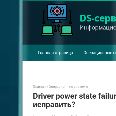
Перейти
к
DS-сер
контенту
Информацион
Главная страница
Операционные с
Главная
»
Операционные системы
Driver power state fail
исправить?