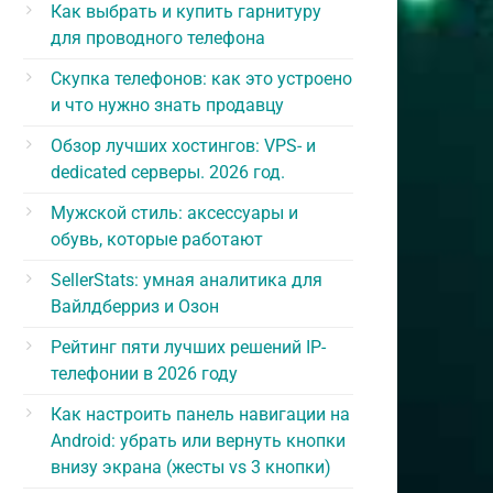
Как выбрать и купить гарнитуру
для проводного телефона
Скупка телефонов: как это устроено
и что нужно знать продавцу
Обзор лучших хостингов: VPS- и
dedicated серверы. 2026 год.
Мужской стиль: аксессуары и
обувь, которые работают
SellerStats: умная аналитика для
Вайлдберриз и Озон
Рейтинг пяти лучших решений IP-
телефонии в 2026 году
Как настроить панель навигации на
Android: убрать или вернуть кнопки
внизу экрана (жесты vs 3 кнопки)