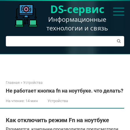
Перейти
DS-сервис
к
контенту
Информационные
технологии и связь
Поиск:
Главная
»
Устройства
Не работает кнопка fn на ноутбуке. что делать?
На чтение:
14 мин
Устройства
Как отключить режим Fn на ноутбуке
Разумеется, компании-производители предусмотрели