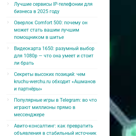
Лучшие сервисы IP-телефонии для
бизнеса в 2025 году
Оверлок Comfort 500: почему он
может стать вашим лучшим
помощником в шитье
Видеокарта 1650: разумный выбор
для 1080p — что она умеет и стоит
ли брать
Секреты высоких позиций: чем
kruchu-werchu.ru обходит «Ашманов
и партнёры»
Популярные игры в Telegram: во что
играют миллионы прямо в
мессенджере
Авито-консалтинг: как превратить
объявления в стабильный источник