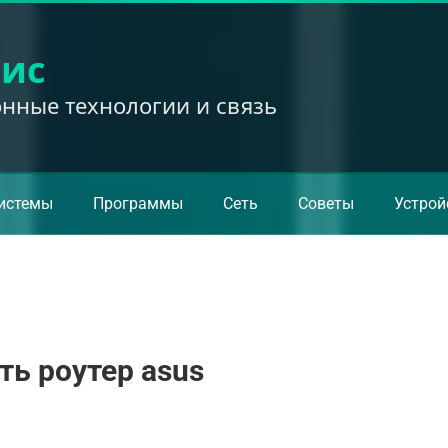
вис
ные технологии и связь
истемы
Программы
Сеть
Советы
Устрой
ть роутер asus