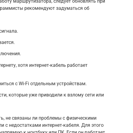
аботу маршрутизатора, следует обновлять при
ограммисты рекомендуют задуматься об
сигнала.
вается.
ключения.
ернету, хотя интернет-кабель работает
иться с Wi-Fi отдельным устройствам.
ти, которые уже приводили к взлому сети или
ь, не связаны ли проблемы с физическими
 с недостатками интернет-кабеля. Для этого
напрямую к ноутбуку или ПК. Если он работает