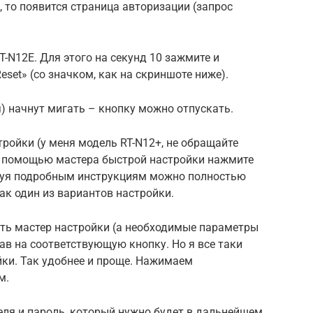
, то появится страница авторизации (запрос
-N12E. Для этого на секунд 10 зажмите и
eset» (со значком, как на скриншоте ниже).
) начнут мигать – кнопку можно отпускать.
ройки (у меня модель RT-N12+, не обращайте
с помощью мастера быстрой настройки нажмите
едуя подробным инструкциям можно полностью
ак один из вариантов настройки.
ить мастер настройки (а необходимые параметры
ав на соответствующую кнопку. Но я все таки
йки. Так удобнее и проще. Нажимаем
м.
еля и пароль, который нужно будет в дальнейшем