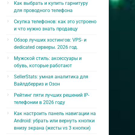
Как выбрать и купить гарнитуру
для проводного телефона
Скупка телефонов: как это устроено
и что нужно знать продавцу
Обзор лучших хостингов: VPS- и
dedicated серверы. 2026 год.
Мужской стиль: аксессуары и
обувь, которые работают
SellerStats: умная аналитика для
Вайлдберриз и Озон
Рейтинг пяти лучших решений IP-
телефонии в 2026 году
Как настроить панель навигации на
Android: убрать или вернуть кнопки
внизу экрана (жесты vs 3 кнопки)