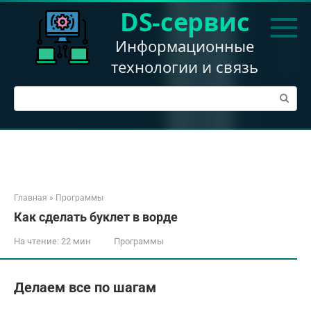
Перейти
DS-сервис
к
контенту
Информационные
технологии и связь
Поиск:
Главная
»
Программы
Как сделать буклет в ворде
На чтение:
22 мин
Программы
Делаем все по шагам