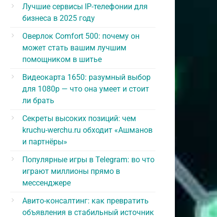
Лучшие сервисы IP-телефонии для
бизнеса в 2025 году
Оверлок Comfort 500: почему он
может стать вашим лучшим
помощником в шитье
Видеокарта 1650: разумный выбор
для 1080p — что она умеет и стоит
ли брать
Секреты высоких позиций: чем
kruchu-werchu.ru обходит «Ашманов
и партнёры»
Популярные игры в Telegram: во что
играют миллионы прямо в
мессенджере
Авито-консалтинг: как превратить
объявления в стабильный источник