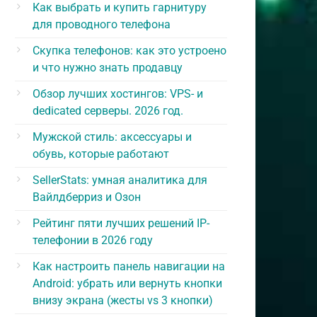
Как выбрать и купить гарнитуру
для проводного телефона
Скупка телефонов: как это устроено
и что нужно знать продавцу
Обзор лучших хостингов: VPS- и
dedicated серверы. 2026 год.
Мужской стиль: аксессуары и
обувь, которые работают
SellerStats: умная аналитика для
Вайлдберриз и Озон
Рейтинг пяти лучших решений IP-
телефонии в 2026 году
Как настроить панель навигации на
Android: убрать или вернуть кнопки
внизу экрана (жесты vs 3 кнопки)