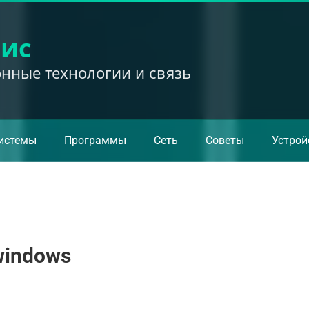
вис
ные технологии и связь
истемы
Программы
Сеть
Советы
Устрой
windows