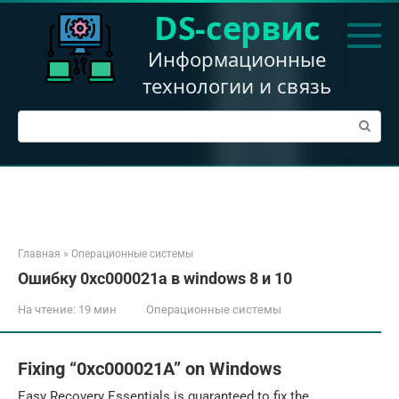
Перейти
DS-сервис
к
контенту
Информационные
технологии и связь
Поиск:
Главная
»
Операционные системы
Ошибку 0xc000021a в windows 8 и 10
На чтение:
19 мин
Операционные системы
Fixing “0xc000021A” on Windows
Easy Recovery Essentials is guaranteed to fix the