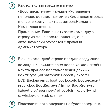
Как только вы войдете в меню
«Восстановление», нажмите «Устранение
неполадок», затем нажмите «Командная строка»
в списке доступных параметров.Нажмите
Командная строка.
Примечание. Если вы откроете командную
строку из меню восстановления, она
автоматически откроется с правами
администратора.
В окне командной строки введите следующие
команды и нажмите Enter после каждой, чтобы
начать процесс восстановления данных
конфигурации загрузки: Bcdedit / export C:
BCD_Backup ren c: boot bcd bcd.old Bootrec.exe /
rebuildbcd BootRec .exe / fixmbr BootRec.exe /
fixboot sfc / scannow / offbootdir = c: / offwindir =
c: windows chkdsk c: / r exit
Подождите, пока операция не будет завершена,