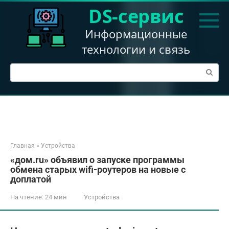
Перейти
DS-сервис
к
контенту
Информационные
технологии и связь
Поиск:
Главная
»
Устройства
«дом.ru» объявил о запуске программы
обмена старых wifi-роутеров на новые с
доплатой
На чтение:
24 мин
Устройства