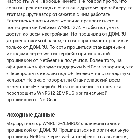
настроить Wi-Fi, вообще ничего. Не говоря про то, что
если вы решите подключиться к другому провайдеру, то
этот маршрутизатор откажется с ним работать.
Естественно возникает желание превратить его в
полноценный NetGear WNR612v2. Чтобы получить
доступ ко всем настройкам. Но прошивка от ДОМ.RU
устроена таким образом, что воспринимает прошивки
только от ДОМ.RU. То есть прошиться стандартными
методами через web интерфейс оригинальной
прошивкой от NetGear не получится. Более того, на
официальном форуме поддержки NetGear говорится, что
«Перепрошить версию под ЭР Телеком на стандартную
нельзя.» Не знаю говорил ли Станиславский всем
известное «Не верю!». Но я не поверил, что нельзя
перепрошить WNR612-2EMRUS оригинальной
прошивкой от NetGear.
Исходные данные
Маршрутизатор WNR612-2EMRUS с альтернативной
прошивкой от ДОМ.RU Прошиваться на оригинальную
прошивку NetGear через web интерфейс отказывается,