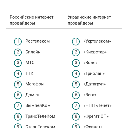
Российские интернет
Украинские интернет
провайдеры
провайдеры
Ростелеком
«Укртелеком»
Билайн
«Киевстар»
МТС
«Воля»
ТТК
«Триолан»
Мегафон
«Датагруп»
Дом.ru
«Вега»
ВымпелКом
«НПП «Тенет»
ТрансТелеКом
«Фрегат СП»
Старт Телеком
«Фринет»