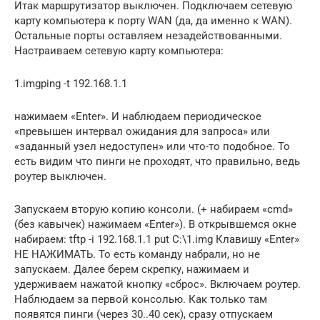
Итак маршрутизатор выключен. Подключаем сетевую
карту компьютера к порту WAN (да, да именно к WAN).
Остальные порты оставляем незадействованными.
Настраиваем сетевую карту компьютера:
1.imgping -t 192.168.1.1
нажимаем «Enter». И наблюдаем периодическое
«превышен интервал ожидания для запроса» или
«заданный узел недоступен» или что-то подобное. То
есть видим что пинги не проходят, что правильно, ведь
роутер выключен.
Запускаем вторую копию консоли. (+ набираем «cmd»
(без кавычек) нажимаем «Enter»). В открывшемся окне
набираем: tftp -i 192.168.1.1 put C:\1.img Клавишу «Enter»
НЕ НАЖИМАТЬ. То есть команду набрали, но не
запускаем. Далее берем скрепку, нажимаем и
удерживаем нажатой кнопку «сброс». Включаем роутер.
Наблюдаем за первой консолью. Как только там
появятся пинги (через 30..40 сек), сразу отпускаем