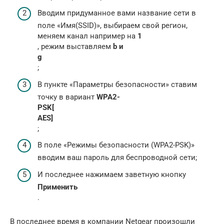
Вводим придуманное вами название сети в
поле «Имя(SSID)», выбираем свой регион,
меняем канал например на
1
, режим выставляем
b и
g
;
В пункте «Параметры безопасности» ставим
точку в вариант
WPA2-
PSK[
AES]
;
В поле «Режимы безопасности (WPA2-PSK)»
вводим ваш пароль для беспроводной сети;
И последнее нажимаем заветную кнопку
Применить
.
В последнее время в компании Netgear произошли