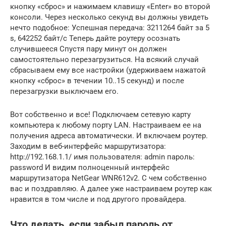
кнопку «сброс» и нажимаем клавишу «Enter» во второй
консоли. Через несколько секунд вы должны увидеть
нечто подобное: Успешная передача: 3211264 байт за 5
s, 642252 байт/с Теперь дайте роутеру осознать
случившееся Спустя пару минут он должен
самостоятельно перезагрузиться. На всякий случай
сбрасываем ему все настройки (удерживаем нажатой
кнопку «сброс» в течении 10..15 секунд) и после
перезагрузки выключаем его.
Вот собственно и все! Подключаем сетевую карту
компьютера к любому порту LAN. Настраиваем ее на
получения адреса автоматически. И включаем роутер.
Заходим в веб-интерфейс маршрутизатора:
http://192.168.1.1/ имя пользователя: admin пароль:
password И видим полноценный интерфейс
маршрутизатора NetGear WNR612v2. C чем собственно
вас и поздравляю. А далее уже настраиваем роутер как
нравится в том числе и под другого провайдера.
Что делать, если забыл пароль от