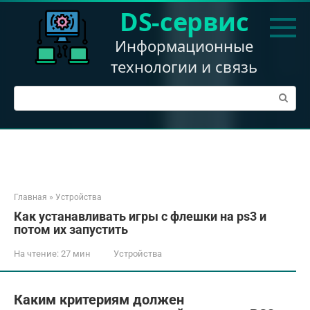
Перейти
DS-сервис
к
контенту
Информационные
технологии и связь
Поиск:
Главная
»
Устройства
Как устанавливать игры с флешки на ps3 и
потом их запустить
На чтение:
27 мин
Устройства
Каким критериям должен